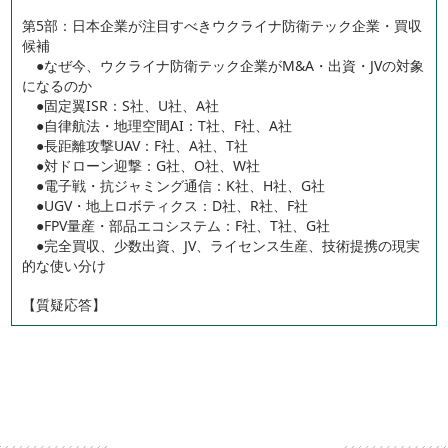
第5部：日本企業が注目すべきウクライナ防衛テック企業・買収
候補
●なぜ今、ウクライナ防衛テック企業がM&A・出資・JVの対象
になるのか
●固定翼ISR：S社、U社、A社
●自律航法・地理空間AI：T社、F社、A社
●長距離攻撃UAV：F社、A社、T社
●対ドローン迎撃：G社、O社、W社
●電子戦・抗ジャミング通信：K社、H社、G社
●UGV・地上ロボティクス：D社、R社、F社
●FPV量産・部品エコシステム：F社、T社、G社
●完全買収、少数出資、JV、ライセンス生産、技術提携の現実
的な使い分け
【質疑応答】