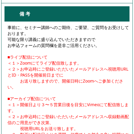
備 考
事前に、セミナー講師へのご期待、ご要望、ご質問をお受けして
おります。
可能な限り講義に盛り込んでいただきますので
お申込フォームの質問欄を是非ご活用ください。
■ライブ配信について
＜１＞Zoomにてライブ配信致します。
＜２＞お申込時にご登録いただいたメールアドレスへ視聴用URL
とID・PASSを開催前日までに
お送り致しますので、開催日時にZoomへご参加くださ
い。
■アーカイブ配信について
＜１＞開催日より３〜５営業日後を目安にVimeoにて配信致しま
す。
＜２＞お申込時にご登録いただいたメールアドレスへ収録動画配
信のご用意ができ次第、
視聴用URLをお送り致します。