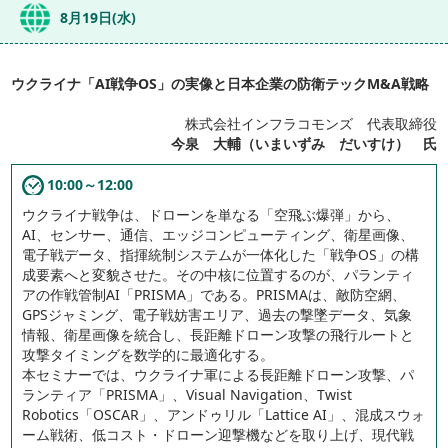
8月19日(水)
ウクライナ「AI戦争OS」の実像と日本企業の防衛テックM&A戦略
株式会社インフラコモンズ 代表取締役
今泉 大輔（いまいずみ だいすけ） 氏
10:00～12:00
ウクライナ戦争は、ドローンを単なる「空飛ぶ爆弾」から、
AI、センサー、通信、エッジコンピューティング、衛星画像、
電子戦データ、指揮統制システムが一体化した「戦争OS」の構
成要素へと変貌させた。その中核に位置するのが、パランティ
アの作戦管制AI「PRISMA」である。PRISMAは、敵防空網、
GPSジャミング、電子戦妨害エリア、過去の撃墜データ、気象
情報、衛星画像を統合し、長距離ドローン攻撃の飛行ルートと
攻撃タイミングを数学的に最適化する。
本セミナーでは、ウクライナ軍による長距離ドローン攻撃、パ
ランティア「PRISMA」、Visual Navigation、Twist
Robotics「OSCAR」、アンドゥリル「Lattice AI」、混成スウォ
ーム戦術、低コスト・ドローン迎撃機などを取り上げ、現代戦