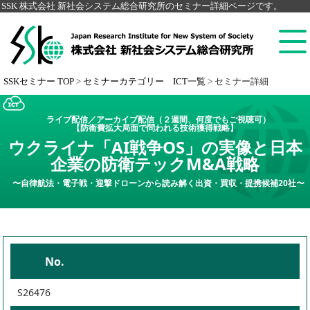
SSK 株式会社 新社会システム総合研究所のセミナー詳細ページです。
SSKセミナー TOP
>
セミナーカテゴリー ICT一覧
>
セミナー詳細
ライブ配信／アーカイブ配信（２週間、何度でもご視聴可）
【防衛費拡大局面で問われる技術獲得戦略】
ウクライナ「AI戦争OS」の実像と日本
企業の防衛テックM&A戦略
〜自律航法・電子戦・迎撃ドローンから読み解く出資・買収・提携候補20社〜
No.
S26476