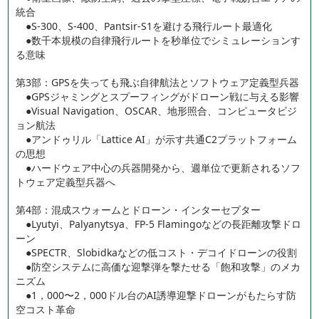
統合
●S-300、S-400、Pantsir-S1を避ける飛行ルート最適化
●数千本規模の自律飛行ルートを秒単位でシミュレーションす
る意味
第3部：GPSを失っても飛ぶ自律航法とソフトウェア定義型兵器
●GPSジャミングとスプーフィングがドローン戦に与える影響
●Visual Navigation、OSCAR、地形照合、コンピュータビジ
ョン航法
●アンドゥリル「Lattice AI」が示す共通C2プラットフォーム
の思想
●ハードウェア中心の兵器開発から、週単位で更新されるソフ
トウェア定義型兵器へ
第4部：混成スウォームとドローン・インターセプター
●Lyutyi、Palyanytsya、FP-5 Flamingoなどの長距離攻撃ドロ
ーン
●SPECTR、Slobidkaなどの低コスト・デコイドローンの役割
●防空システムに高価な迎撃弾を撃たせる「飽和攻撃」のメカ
ニズム
●1，000〜2，000ドル台のAI誘導迎撃ドローンがもたらす防
空コスト革命