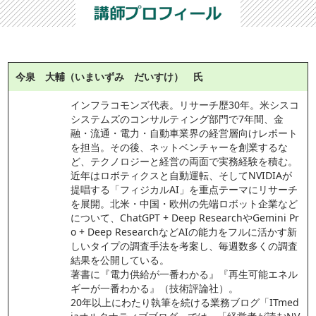
今泉 大輔（いまいずみ だいすけ） 氏
インフラコモンズ代表。リサーチ歴30年。米シスコ
システムズのコンサルティング部門で7年間、金
融・流通・電力・自動車業界の経営層向けレポート
を担当。その後、ネットベンチャーを創業するな
ど、テクノロジーと経営の両面で実務経験を積む。
近年はロボティクスと自動運転、そしてNVIDIAが
提唱する「フィジカルAI」を重点テーマにリサーチ
を展開。北米・中国・欧州の先端ロボット企業など
について、ChatGPT + Deep ResearchやGemini Pr
o + Deep ResearchなどAIの能力をフルに活かす新
しいタイプの調査手法を考案し、毎週数多くの調査
結果を公開している。
著書に『電力供給が一番わかる』『再生可能エネル
ギーが一番わかる』（技術評論社）。
20年以上にわたり執筆を続ける業務ブログ「ITmed