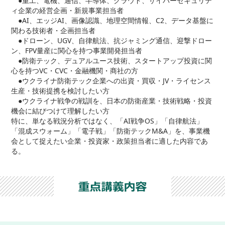
●重工、電機、通信、半導体、クラウド、サイバーセキュリテ
ィ企業の経営企画・新規事業担当者
●AI、エッジAI、画像認識、地理空間情報、C2、データ基盤に
関わる技術者・企画担当者
●ドローン、UGV、自律航法、抗ジャミング通信、迎撃ドロー
ン、FPV量産に関心を持つ事業開発担当者
●防衛テック、デュアルユース技術、スタートアップ投資に関
心を持つVC・CVC・金融機関・商社の方
●ウクライナ防衛テック企業への出資・買収・JV・ライセンス
生産・技術提携を検討したい方
●ウクライナ戦争の戦訓を、日本の防衛産業・技術戦略・投資
機会に結びつけて理解したい方
特に、単なる戦況分析ではなく、「AI戦争OS」「自律航法」
「混成スウォーム」「電子戦」「防衛テックM&A」を、事業機
会として捉えたい企業・投資家・政策担当者に適した内容であ
る。