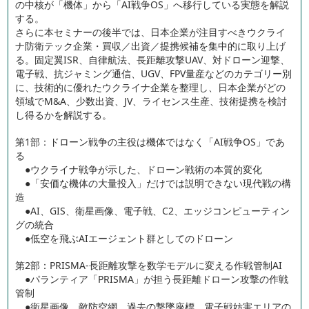
の中核が「機体」から「AI戦争OS」へ移行している実態を解説
する。
さらに本セミナーの後半では、日本企業が注目すべきウクライ
ナ防衛テック企業・買収／出資／提携候補を集中的に取り上げ
る。固定翼ISR、自律航法、長距離攻撃UAV、対ドローン迎撃、
電子戦、抗ジャミング通信、UGV、FPV量産などのカテゴリー別
に、技術的に優れたウクライナ企業を整理し、日本企業がどの
領域でM&A、少数出資、JV、ライセンス生産、技術提携を検討
し得るかを解説する。
第1部：ドローン戦争の主役は機体ではなく「AI戦争OS」であ
る
●ウクライナ戦争が示した、ドローン戦術の本質的変化
●「安価な機体の大量投入」だけでは説明できない現代戦の構
造
●AI、GIS、衛星画像、電子戦、C2、エッジコンピューティン
グの統合
●低空を飛ぶAIエージェント群としてのドローン
第2部：PRISMA-長距離攻撃を数学モデルに変える作戦管制AI
●パランティア「PRISMA」が担う長距離ドローン攻撃の作戦
管制
●衛星画像、敵防空網、過去の撃墜座標、電子戦妨害エリアの