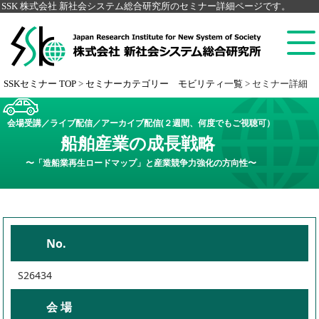
SSK 株式会社 新社会システム総合研究所のセミナー詳細ページです。
SSKセミナー TOP
>
セミナーカテゴリー モビリティ一覧
>
セミナー詳細
会場受講／ライブ配信／アーカイブ配信(２週間、何度でもご視聴可）
船舶産業の成長戦略
〜「造船業再生ロードマップ」と産業競争力強化の方向性〜
No.
S26434
会 場