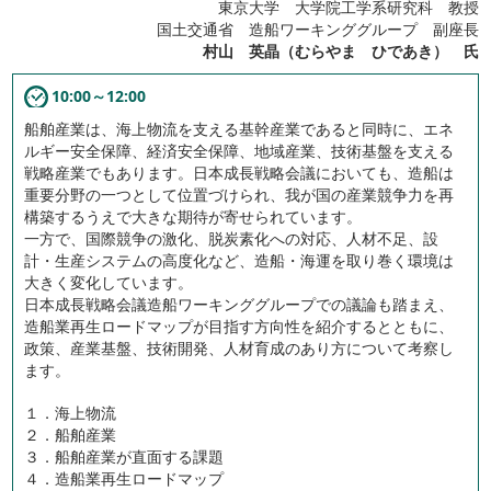
東京大学 大学院工学系研究科 教授
国土交通省 造船ワーキンググループ 副座長
村山 英晶（むらやま ひであき） 氏
10:00～12:00
船舶産業は、海上物流を支える基幹産業であると同時に、エネ
ルギー安全保障、経済安全保障、地域産業、技術基盤を支える
戦略産業でもあります。日本成長戦略会議においても、造船は
重要分野の一つとして位置づけられ、我が国の産業競争力を再
構築するうえで大きな期待が寄せられています。
一方で、国際競争の激化、脱炭素化への対応、人材不足、設
計・生産システムの高度化など、造船・海運を取り巻く環境は
大きく変化しています。
日本成長戦略会議造船ワーキンググループでの議論も踏まえ、
造船業再生ロードマップが目指す方向性を紹介するとともに、
政策、産業基盤、技術開発、人材育成のあり方について考察し
ます。
１．海上物流
２．船舶産業
３．船舶産業が直面する課題
４．造船業再生ロードマップ