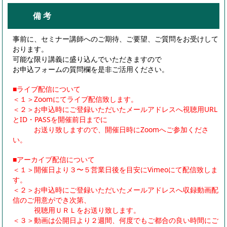
備 考
事前に、セミナー講師へのご期待、ご要望、ご質問をお受けして
おります。
可能な限り講義に盛り込んでいただきますので
お申込フォームの質問欄を是非ご活用ください。
■ライブ配信について
＜１＞Zoomにてライブ配信致します。
＜２＞お申込時にご登録いただいたメールアドレスへ視聴用URL
とID・PASSを開催前日までに
お送り致しますので、開催日時にZoomへご参加くださ
い。
■アーカイブ配信について
＜１＞開催日より３〜５営業日後を目安にVimeoにて配信致しま
す。
＜２＞お申込時にご登録いただいたメールアドレスへ収録動画配
信のご用意ができ次第、
視聴用ＵＲＬをお送り致します。
＜３＞動画は公開日より２週間、何度でもご都合の良い時間にご