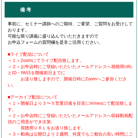
備 考
事前に、セミナー講師へのご期待、ご要望、ご質問をお受けして
おります。
可能な限り講義に盛り込んでいただきますので
お申込フォームの質問欄を是非ご活用ください。
■ライブ配信について
＜１＞Zoomにてライブ配信致します。
＜２＞お申込時にご登録いただいたメールアドレスへ視聴用URL
とID・PASSを開催前日までに
お送り致しますので、開催日時にZoomへご参加くださ
い。
■アーカイブ配信について
＜１＞開催日より３〜５営業日後を目安にVimeoにて配信致しま
す。
＜２＞お申込時にご登録いただいたメールアドレスへ収録動画配
信のご用意ができ次第、
視聴用ＵＲＬをお送り致します。
＜３＞動画は公開日より２週間、何度でもご都合の良い時間にご