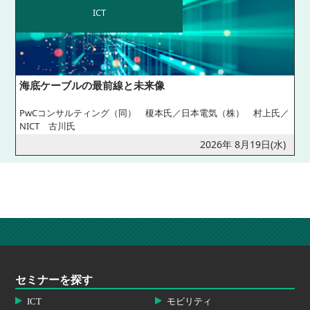
ICT
海底ケーブルの最前線と未来像
PwCコンサルティング（同） 榎本氏／日本電気（株） 村上氏／
NICT 古川氏
2026年 8月19日(水)
セミナーを探す
ICT
モビリティ