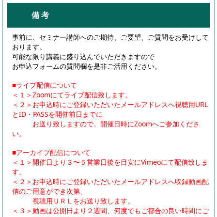
備 考
事前に、セミナー講師へのご期待、ご要望、ご質問をお受けして
おります。
可能な限り講義に盛り込んでいただきますので
お申込フォームの質問欄を是非ご活用ください。
■ライブ配信について
＜１＞Zoomにてライブ配信致します。
＜２＞お申込時にご登録いただいたメールアドレスへ視聴用URL
とID・PASSを開催前日までに
お送り致しますので、開催日時にZoomへご参加くださ
い。
■アーカイブ配信について
＜１＞開催日より３〜５営業日後を目安にVimeoにて配信致しま
す。
＜２＞お申込時にご登録いただいたメールアドレスへ収録動画配
信のご用意ができ次第、
視聴用ＵＲＬをお送り致します。
＜３＞動画は公開日より２週間、何度でもご都合の良い時間にご