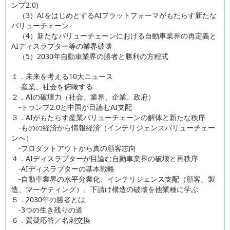
ンプ2.0)
（3）AIをはじめとするAIプラットフォーマがもたらす新たな
バリューチェーン
（4）新たなバリューチェーンにおける自動車業界の再定義と
AIディスラプター等の業界破壊
（5）2030年自動車業界の勝者と勝利の方程式
１．未来を考える10大ニュース
-産業、社会を俯瞰する
２．AIの破壊力（社会、業界、企業、政府）
-トランプ2.0と中国が目論むAI支配
３．AIがもたらす産業バリューチェーンの解体と新たな秩序
-ものの経済から情報経済（インテリジェンスバリューチェー
ンへ）
-プロダクトアウトから真の顧客志向
４．AIディスラプターが目論む自動車業界の破壊と再秩序
-AIディスラプターの基本戦略
-自動車業界の水平分業化、インテリジェンス支配（顧客、製
造、マーケティング）、下請け構造の破壊を他業種に学ぶ
５．2030年の勝者とは
-3つの生き残りの道
６．質疑応答／名刺交換