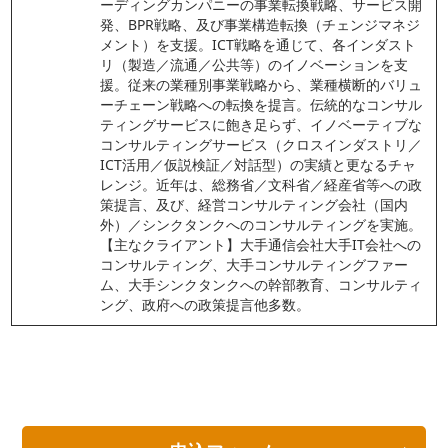
ーディングカンパニーの事業転換戦略、サービス開
発、BPR戦略、及び事業構造転換（チェンジマネジ
メント）を支援。ICT戦略を通じて、各インダスト
リ（製造／流通／公共等）のイノベーションを支
援。従来の業種別事業戦略から、業種横断的バリュ
ーチェーン戦略への転換を提言。伝統的なコンサル
ティングサービスに飽き足らず、イノベーティブな
コンサルティングサービス（クロスインダストリ／
ICT活用／仮説検証／対話型）の実績と更なるチャ
レンジ。近年は、総務省／文科省／経産省等への政
策提言、及び、経営コンサルティング会社（国内
外）／シンクタンクへのコンサルティングを実施。
【主なクライアント】大手通信会社大手IT会社への
コンサルティング、大手コンサルティングファー
ム、大手シンクタンクへの幹部教育、コンサルティ
ング、政府への政策提言他多数。