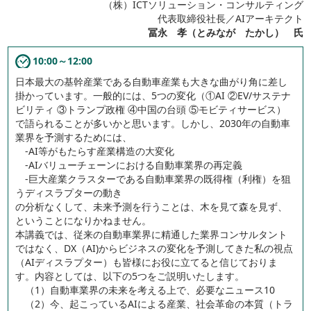
（株）ICTソリューション・コンサルティング
代表取締役社長／AIアーキテクト
冨永 孝（とみなが たかし） 氏
10:00～12:00
日本最大の基幹産業である自動車産業も大きな曲がり角に差し
掛かっています。一般的には、5つの変化（①AI ②EV/サステナ
ビリティ ③トランプ政権 ④中国の台頭 ⑤モビティサービス）
で語られることが多いかと思います。しかし、2030年の自動車
業界を予測するためには、
-AI等がもたらす産業構造の大変化
-AIバリューチェーンにおける自動車業界の再定義
-巨大産業クラスターである自動車業界の既得権（利権）を狙
うディスラプターの動き
の分析なくして、未来予測を行うことは、木を見て森を見ず、
ということになりかねません。
本講義では、従来の自動車業界に精通した業界コンサルタント
ではなく、DX（AI)からビジネスの変化を予測してきた私の視点
（AIディスラプター）も皆様にお役に立てると信じておりま
す。内容としては、以下の5つをご説明いたします。
（1）自動車業界の未来を考える上で、必要なニュース10
（2）今、起こっているAIによる産業、社会革命の本質（トラ