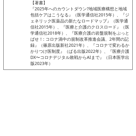
【著書】
『2025年へのカウントダウン?地域医療構想と地域
包括ケアはこうなる』（医学通信社2015年）、『ジ
ェネリック医薬品の新たなロードマップ』（医学通
信社2015年）、『医療と介護のクロスロード』（医
学通信社2018年）、『医療介護の岩盤規制をぶっと
ばせ！: コロナ渦中の規制改革推進会議、2年間の記
録』（篠原出版新社2021年）、『コロナで変わるか
かりつけ医制度』（ぱる出版2022年）、『医療介護
DX〜コロナデジタル敗戦からAIまで』（日本医学出
版2023年）