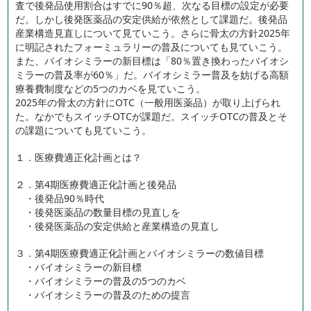
査で後発品使用割合はすでに90％超、次なる目標の設定が必要
だ。しかし後発医薬品の安定供給が依然として課題だ。後発品
産業構造見直しについて見ていこう。さらに骨太の方針2025年
に明記されたフォーミュラリーの普及についても見ていこう。
また、バイオシミラーの新目標は「80％置き換わったバイオシ
ミラーの普及率が60％」だ。バイオシミラー普及を妨げる高額
療養費制度などの5つのカベを見ていこう。
2025年の骨太の方針にOTC（一般用医薬品）が取り上げられ
た。なかでもスイッチOTCが課題だ。スイッチOTCの普及とそ
の課題についても見ていこう。
１．医療費適正化計画とは？
２．第4期医療費適正化計画と後発品
・後発品90％時代
・後発医薬品の数量目標の見直しを
・後発医薬品の安定供給と産業構造の見直し
３．第4期医療費適正化計画とバイオシミラーの数値目標
・バイオシミラーの新目標
・バイオシミラーの普及の5つのカベ
・バイオシミラーの普及のための提言