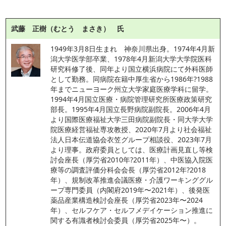
武藤 正樹（むとう まさき） 氏
1949年3月8日生まれ　神奈川県出身。1974年4月新
潟大学医学部卒業、1978年4月新潟大学大学院医科
研究科修了後、同年より国立横浜病院にて外科医師
として勤務。同病院在籍中厚生省から1986年?1988
年までニューヨーク州立大学家庭医療学科に留学。
1994年4月国立医療・病院管理研究所医療政策研究
部長。1995年4月国立長野病院副院長。2006年4月
より国際医療福祉大学三田病院副院長・同大学大学
院医療経営福祉専攻教授、2020年7月より社会福祉
法人日本伝道協会衣笠グループ相談役、2023年7月
より理事。政府委員としては、医療計画見直し等検
討会座長（厚労省2010年?2011年）、中医協入院医
療等の調査評価分科会会長（厚労省2012年?2018
年）、規制改革推進会議医療・介護ワーキンググル
ープ専門委員（内閣府2019年〜2021年）、後発医
薬品産業構造検討会座長（厚労省2023年〜2024
年）、セルフケア・セルフメデイケーション推進に
関する有識者検討会委員（厚労省2025年〜）。