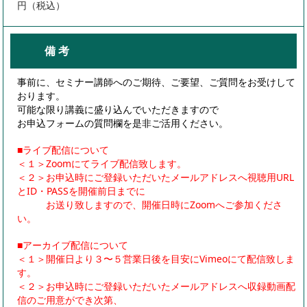
円（税込）
備 考
事前に、セミナー講師へのご期待、ご要望、ご質問をお受けして
おります。
可能な限り講義に盛り込んでいただきますので
お申込フォームの質問欄を是非ご活用ください。
■ライブ配信について
＜１＞Zoomにてライブ配信致します。
＜２＞お申込時にご登録いただいたメールアドレスへ視聴用URL
とID・PASSを開催前日までに
お送り致しますので、開催日時にZoomへご参加くださ
い。
■アーカイブ配信について
＜１＞開催日より３〜５営業日後を目安にVimeoにて配信致しま
す。
＜２＞お申込時にご登録いただいたメールアドレスへ収録動画配
信のご用意ができ次第、