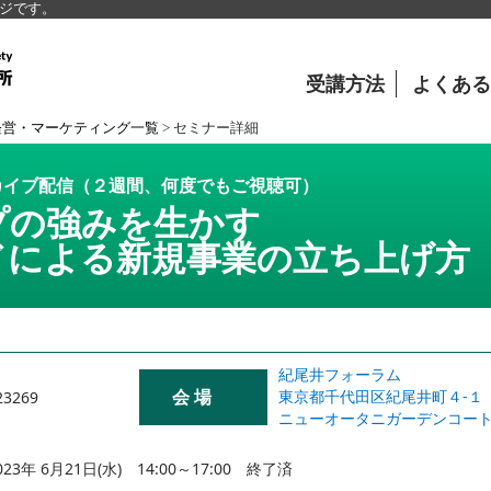
ージです。
受講方法
よくある
経営・マーケティング一覧
>
セミナー詳細
カイブ配信（２週間、何度でもご視聴可）
プの強みを生かす
ドによる新規事業の立ち上げ方
紀尾井フォーラム
会 場
東京都千代田区紀尾井町４-１
23269
ニューオータニガーデンコー
023年 6月21日(水) 14:00～17:00 終了済