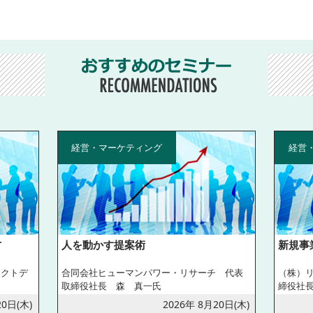
経営・マーケティング
経営
方
人を動かす提案術
新規事
ェクトデ
合同会社ヒューマンパワー・リサーチ 代表
（株）
取締役社長 森 真一氏
締役社
20日(木)
2026年 8月20日(木)