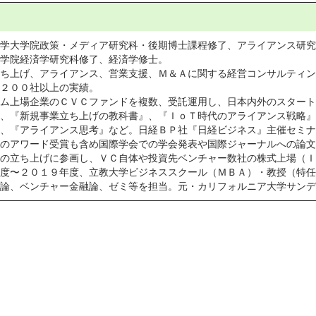
学大学院政策・メディア研究科・後期博士課程修了、アライアンス研究に
学院経済学研究科修了、経済学修士。
ち上げ、アライアンス、営業支援、Ｍ＆Ａに関する経営コンサルティン
２００社以上の実績。
ム上場企業のＣＶＣファンドを複数、受託運用し、日本内外のスタート
、『新規事業立ち上げの教科書』、『ＩｏＴ時代のアライアンス戦略』
、『アライアンス思考』など。日経ＢＰ社『日経ビジネス』主催セミナ
のアワード受賞も含め国際学会での学会発表や国際ジャーナルへの論文
の立ち上げに参画し、ＶＣ自体や投資先ベンチャー数社の株式上場（Ｉ
度〜２０１９年度、立教大学ビジネススクール（ＭＢＡ）・教授（特任
論、ベンチャー金融論、ゼミ等を担当。元・カリフォルニア大学サンデ