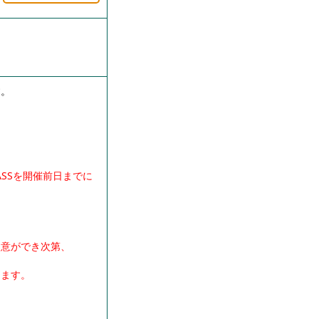
）
す。
ASSを開催前日までに
用意ができ次第、
けます。