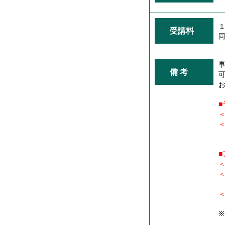
１
受講料
同
備 考
＜
＜