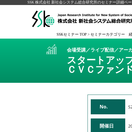
SSK 株式会社 新社会システム総合研究所のセミナー詳細ペ
SSKセミナー TOP
>
セミナーカテゴリー 
会場受講／ライブ配信／アー
スタートアッ
ＣＶＣファン
No.
S
開催日
2