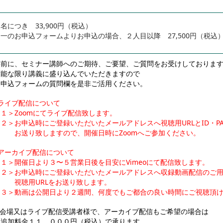
名につき 33,900円（税込）
一のお申込フォームよりお申込の場合、２人目以降 27,500円（税込
事前に、セミナー講師へのご期待、ご要望、ご質問をお受けしておりま
可能な限り講義に盛り込んでいただきますので
お申込フォームの質問欄を是非ご活用ください。
■ライブ配信について
１＞Zoomにてライブ配信致します。
２＞お申込時にご登録いただいたメールアドレスへ視聴用URLとID・P
お送り致しますので、開催日時にZoomへご参加ください。
■アーカイブ配信について
＜１＞開催日より３〜５営業日後を目安にVimeoにて配信致します。
＜２＞お申込時にご登録いただいたメールアドレスへ収録動画配信のご
視聴用URLをお送り致します。
＜３＞動画は公開日より２週間、何度でもご都合の良い時間にご視聴頂
※会場又はライブ配信受講者様で、アーカイブ配信もご希望の場合は
追加料金１１，０００円（税込）で承ります。