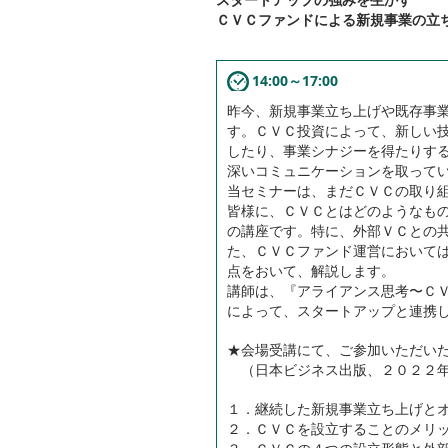
ＣＶＣファンドによる新規事業の立
14:00～17:00
昨今、新規事業立ち上げや既存事
す。ＣＶＣ投資によって、新しい
したり、事業シナジーを得たりす
深いコミュニケーションを取って
当セミナーは、まだＣＶＣの取り
皆様に、ＣＶＣとはどのようなも
の講座です。特に、外部ＶＣとの
た、ＣＶＣファンド運営において
点をおいて、解説します。
講師は、『アライアンス思考〜Ｃ
によって、スタートアップと連携
★会場受講にて、ご参加いただい
（日本ビジネス出版、２０２２年
１．継続した新規事業立ち上げと
２．ＣＶＣを設立することのメリ