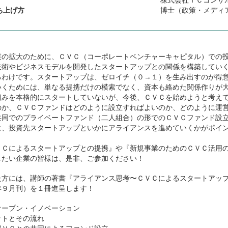
ち上げ方
博士（政策・メディ
業の拡大のために、ＣＶＣ（コーポレートベンチャーキャピタル）での
技術やビジネスモデルを開発したスタートアップとの関係を構築してい
るわけです。スタートアップは、ゼロイチ（０→１）を生み出すのが得
いくためには、単なる提携だけの模索でなく、資本も絡めた関係作りが
組みを本格的にスタートしていないが、今後、ＣＶＣを始めようと考え
のか、ＣＶＣファンドはどのように設立すればよいのか、どのように運
共同でのプライベートファンド（二人組合）の形でのＣＶＣファンド設
は、投資先スタートアップといかにアライアンスを進めていくかがポイ
ＶＣによるスタートアップとの提携』や『新規事業のためのＣＶＣ活用
したい企業の皆様は、是非、ご参加ください！
た方には、講師の著書『アライアンス思考〜ＣＶＣによるスタートアッ
９月刊）を１冊進呈します！
オープン・イノベーション
ットとその流れ