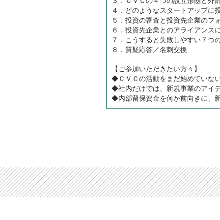
３．ＣＶＣの４つの設立形態と外
４．どのようなスタートアップに
５．投資の審査と投資先企業のフ
６．投資先企業とのアライアンス
７．こうすると失敗しやすい７つ
８．質疑応答／名刺交換
【ご参加いただきたい方々】
◆ＣＶＣの活動をまだ始めていな
◆社内だけでは、新規事業のアイ
◆内部留保資金を何か前向きに、