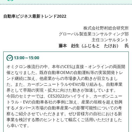
自動車ビジネス最新トレンド2022
株式会社野村総合研究所
グローバル製造業コンサルティング部
主任コンサルタント
藤本 赳生（ふじもと たけお） 氏
13:00～15:00
オミクロン株流行の中、本年のCESは直接・オンラインの両面開
催となりました。既存自動車OEMの自動運転等の実装開発トレ
ンド継続に加え、他産業からの市場参入の動きが目立ちまし
た。また、カーボンニュートラルやEVの取り組みも、自動車業
界として早期の実現・拡大に向けた動きが加速しています。
今回のセミナーでは、CES2022のハイライト、カーボンニュー
トラル・EVの自動車各社の事例に加え、産業の垣根を超え勃興
するメタバース市場の自動車産業への影響可能性についての考
察もご紹介させていただきます。ぜひ皆様方の自社における新
事業を検討する際のヒントとして幅広くご活用いただけました
ら幸いです。