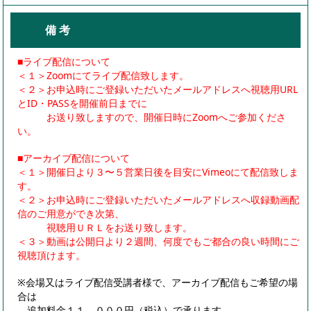
備 考
■ライブ配信について
＜１＞Zoomにてライブ配信致します。
＜２＞お申込時にご登録いただいたメールアドレスへ視聴用URL
とID・PASSを開催前日までに
お送り致しますので、開催日時にZoomへご参加くださ
い。
■アーカイブ配信について
＜１＞開催日より３〜５営業日後を目安にVimeoにて配信致しま
す。
＜２＞お申込時にご登録いただいたメールアドレスへ収録動画配
信のご用意ができ次第、
視聴用ＵＲＬをお送り致します。
＜３＞動画は公開日より２週間、何度でもご都合の良い時間にご
視聴頂けます。
※会場又はライブ配信受講者様で、アーカイブ配信もご希望の場
合は
追加料金１１，０００円（税込）で承ります。