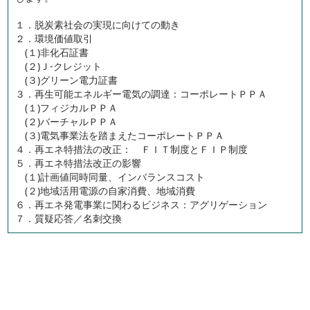
１．脱炭素社会の実現に向けての動き
２．環境価値取引
(１)非化石証書
(２)Ｊ-クレジット
(３)グリーン電力証書
３．再生可能エネルギー電気の調達：コーポレートＰＰＡ
(１)フィジカルＰＰＡ
(２)バーチャルＰＰＡ
(３)電気事業法を踏まえたコーポレートＰＰＡ
４．再エネ特措法の改正： ＦＩＴ制度とＦＩＰ制度
５．再エネ特措法改正の影響
(１)計画値同時同量、インバランスコスト
(２)地域活用電源の自家消費、地域消費
６．再エネ発電事業に関わるビジネス：アグリゲーション
７．質疑応答／名刺交換