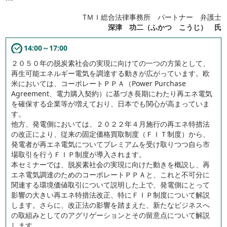
TＭＩ総合法律事務所 パートナー 弁護士
深津 功二（ふかつ こうじ） 氏
14:00～17:00
２０５０年の脱炭素社会の実現に向けての一つの方策として、
再生可能エネルギー電気を調達する動きが広がっています。欧
米においては、コーポレートＰＰＡ（Power Purchase
Agreement、電力購入契約）に基づき長期にわたり再エネ電気
を確保する企業等が増えており、日本でも関心が高まっていま
す。
他方、発電側においては、２０２２年４月施行の再エネ特措法
の改正により、従来の固定価格買取制度（ＦＩＴ制度）から、
発電者が再エネ電気についてプレミアムを受け取りつつ自ら市
場取引を行うＦＩＰ制度が導入されます。
本セミナーでは、脱炭素社会の実現に向けた動きを概説し、再
エネ電気調達のためのコーポレートＰＰＡと、これと不可分に
関連する環境価値取引について説明した上で、発電側にとって
影響の大きい再エネ特措法改正、特にＦＩＰ制度について解説
します。さらに、改正法の影響を踏まえた、新たなビジネスへ
の取組みとしてのアグリゲーションとその留意点について解説
します。