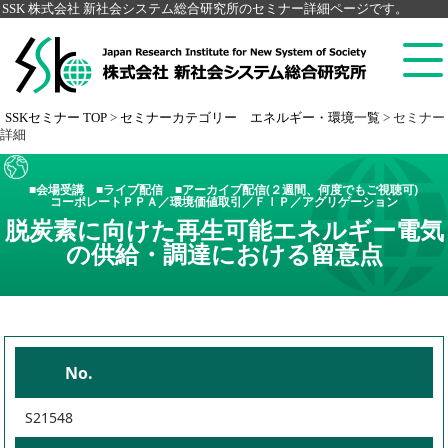
SSK 株式会社 新社会システム総合研究所のセミナー詳細ページです。
SSKセミナー TOP
>
セミナーカテゴリー エネルギー・環境一覧
>
セミナー
詳細
■会場受講 ■ライブ配信 ■アーカイブ配信(２週間、何度でもご視聴可)
コーポレートＰＰＡ／環境価値取引／ＦＩＰ／アグリゲーション
脱炭素に向けた再生可能エネルギー電気
の供給・調達における留意点
No.
S21548