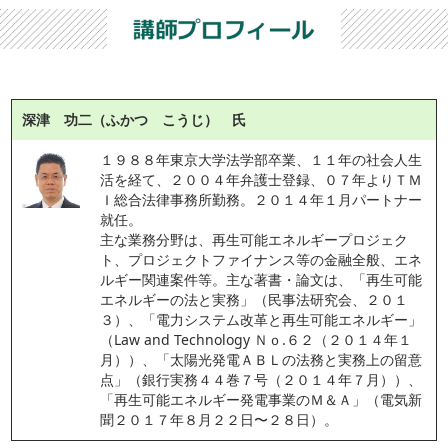
深津 功二（ふかつ こうじ） 氏
１９８８年東京大学法学部卒業、１１年の社会人生
活を経て、２００４年弁護士登録、０７年よりＴＭ
Ｉ総合法律事務所勤務。２０１４年１月パートナー
就任。
主な業務分野は、再生可能エネルギープロジェク
ト、プロジェクトファイナンス等の金融全般、エネ
ルギー関連案件等。主な著書・論文は、「再生可能
エネルギーの法と実務」（民事法研究会、２０１
３）、「電力システム改革と再生可能エネルギー」
（Law and Technology Ｎｏ.６２（２０１４年１
月））、「太陽光発電ＡＢＬの法務と実務上の留意
点」（銀行実務４４巻７号（２０１４年７月））、
「再生可能エネルギー発電事業のＭ＆Ａ」（電気新
聞２０１７年８月２２日〜２８日）。