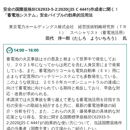
安全の国際規格IEC62933-5-2:2020(JIS C 4441)作成者に聞く！
「蓄電池システム」安全バイブルの効果的活用法
東京電力ホールディングス株式会社 経営技術戦略研究所（ＴＲ
Ｉ） スペシャリスト（蓄電池活用）
田代 洋一郎（たしろ よういちろう） 氏
14:00～16:00
蓄電池の火災事故はその普及と相まって世界中で発生してお
り、２０２１年になってからは死亡を含む人身災害にまで発展
している。また、蓄電池のリコールも電気自動車（ＥＶ）用に
止まらず定置用のバッテリーシステムでも多数発生している。
このような状況は、２０５０年カーボンニュートラルの達成に
向けて蓄電池に向けられている期待と相反しており、早急な対
応・改善が求められる。
本講演では火災事故を乗り越えて更なる蓄電池活用を目指す当
社の安全への取組を紹介すると共に、最新の蓄電池事故の紹
介・分析を行う。また、これらの火災・爆発事故の具体的な対
応策となり得る、安全に関する国際標準規格IEC62933-5-
2:2020(JIS C 4441)の効果的な使い方について、当該国際規格作
成の当事者（国際主査）の立場からご紹介したい。