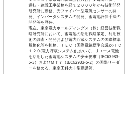
運転・建設工事業務を経て２０００年から技術開発
研究所に勤務。光ファイバー型電流センサーの開
発、インバータシステムの開発、蓄電池評価手法の
開発等を歴任。
現在、東京電力ホールディングス（株）経営技術戦
略研究所において、蓄電池の活用戦略策定、利用技
術の調査・開発および電力貯蔵システムの国際標準
規格化等を担務。ＩＥＣ（国際電気標準会議)のＴＣ
１２０(電力貯蔵システム)において、リユース電池
を活用した蓄電池システムの安全要求（IEC63933-
5-3）およびＭＴ７（IEC62933-5-2）の国際リーダ
ーを務める。東京工科大非常勤講師。