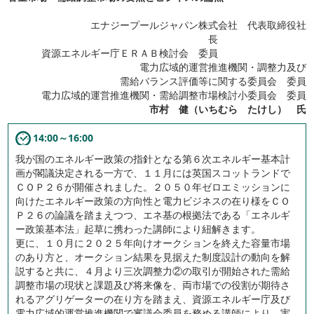
エナジープールジャパン株式会社 代表取締役社
長
資源エネルギー庁ＥＲＡＢ検討会 委員
電力広域的運営推進機関・調整力及び
需給バランス評価等に関する委員会 委員
電力広域的運営推進機関・需給調整市場検討小委員会 委員
市村 健（いちむら たけし） 氏
14:00～16:00
我が国のエネルギー政策の指針となる第６次エネルギー基本計
画が閣議決定される一方で、１１月には英国スコットランドで
ＣＯＰ２６が開催されました。２０５０年ゼロエミッションに
向けたエネルギー政策の方向性と電力ビジネスの在り様をＣＯ
Ｐ２６の論議を踏まえつつ、エネ基の根拠法である「エネルギ
ー政策基本法」起草に携わった講師により紐解きます。
更に、１０月に２０２５年向けオークションを終えた容量市場
のあり方と、オークション結果を見据えた制度設計の動向を解
説すると共に、４月より三次調整力②の取引が開始された需給
調整市場の現状と課題及び将来像を、両市場での役割が期待さ
れるアグリゲーターの在り方を踏まえ、資源エネルギー庁及び
電力広域的運営推進機関で審議会委員を務める講師により、実