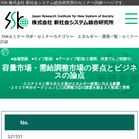
SSK 株式会社 新社会システム総合研究所のセミナー詳細ページです。
SSKセミナー TOP
>
セミナーカテゴリー エネルギー・環境一覧
>
セミナー
詳細
■会場受講 ■ライブ配信 ■アーカイブ配信(２週間、何度でもご視聴可)
容量市場・需給調整市場の要点とビジネ
スの論点
-ＣＯＰ２６と第６次エネ基がエネルギー政策に与える影響
-２０２５年分オークションと三次調整力②の課題を踏まえた制度と実務
No.
S21531