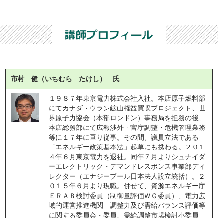
市村 健（いちむら たけし） 氏
１９８７年東京電力株式会社入社。本店原子燃料部
にてカナダ・ウラン鉱山権益買収プロジェクト、世
界原子力協会（本部ロンドン）事務局を担務の後、
本店総務部にて広報渉外・官庁調整・危機管理業務
等に１７年に亘り従事。その間、議員立法である
「エネルギー政策基本法」起草にも携わる。２０１
４年６月東京電力を退社。同年７月よりシュナイダ
ーエレクトリック・デマンドレスポンス事業部ディ
レクター（エナジープール日本法人設立統括）。２
０１５年６月より現職。併せて、資源エネルギー庁 
ＥＲＡＢ検討委員（制御量評価ＷＧ委員）、電力広
域的運営推進機関　調整力及び需給バランス評価等
に関する委員会・委員、需給調整市場検討小委員