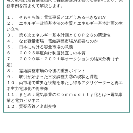
務事例を踏まえて解説します。
１． そもそも論：電気事業とはどうあるべきなのか
２． エネルギー政策基本法の本質とエネルギー基本計画の生
い立ち
３． 第６次エネルギー基本計画とＣＯＰ２６の関連性
４． なぜ容量市場・需給調整市場が必要なのか
５． 日本における容量市場の意義
６． ２０２５年度向け制度見直しの本質
７． ２０２０年・２０２１年オークションの結果分析（予
定）
８． 需給調整市場の今後の重要ポイント
９． 取引が始まった三次調整力②の現状と課題
１０．両市場で重要な役割を果たし得るアグリゲーターと再エ
ネ主力電源化の将来像
１１．まとめ：電気事業のＣｏｍｍｏｄｉｔｙ化とは〜電気事
業と電力ビジネス
１２．質疑応答／名刺交換