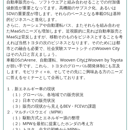
自動車販売から、ソフトウエアと組み合わせることでの付加価
値創造が重要となってます。高機能のサブスク化、あるいは
SDVの重要度が増します。それらのベースとなる車載OSは基幹
的ビジネスへと進化します。
さらに、カーシェアや自動運転バス、またそれらを組み合わせ
たMaaSのニーズも増加します。近視眼的に見れば自動車販売と
MaaSは背反しますが、移動そのものをビジネスとすることを考
えれば当然トヨタの次のビジネスとなります。そのためには都
市との融合も必要で、社会実験スマートシティのWooven City
はその入口と言えましょう。
車載OSのArene、自動運転、Wooven CityはWooven by Toyota
が担い手です。これら、トヨタのグローバル開発体制にも言及
します。モビリティ＋α、そしてその先にご興味ある方のニーズ
に答えるセミナーとして企画しております。
１．新エネルギー車の現状
（１）グローバル、各地域での販売状況
（２）日本での販売状況
（３）販売の現状から見えるBEV・FCEVの課題
２．マルチパスウエイ（MPW）
（１）駆動方式とエネルギー源の整理
（２）MPWを最初に提案したホンダの考え方
（３）トヨタ 全方位戦略からMPWへ