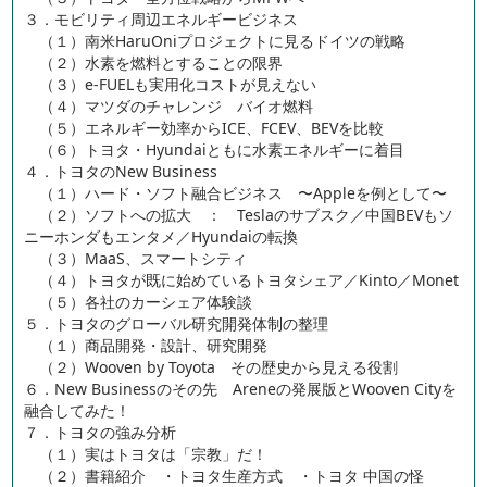
３．モビリティ周辺エネルギービジネス
（１）南米HaruOniプロジェクトに見るドイツの戦略
（２）水素を燃料とすることの限界
（３）e-FUELも実用化コストが見えない
（４）マツダのチャレンジ バイオ燃料
（５）エネルギー効率からICE、FCEV、BEVを比較
（６）トヨタ・Hyundaiともに水素エネルギーに着目
４．トヨタのNew Business
（１）ハード・ソフト融合ビジネス 〜Appleを例として〜
（２）ソフトへの拡大 ： Teslaのサブスク／中国BEVもソ
ニーホンダもエンタメ／Hyundaiの転換
（３）MaaS、スマートシティ
（４）トヨタが既に始めているトヨタシェア／Kinto／Monet
（５）各社のカーシェア体験談
５．トヨタのグローバル研究開発体制の整理
（１）商品開発・設計、研究開発
（２）Wooven by Toyota その歴史から見える役割
６．New Businessのその先 Areneの発展版とWooven Cityを
融合してみた！
７．トヨタの強み分析
（１）実はトヨタは「宗教」だ！
（２）書籍紹介 ・トヨタ生産方式 ・トヨタ 中国の怪