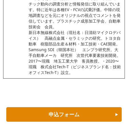
チック動向の調査分析と情報発信に取り組んでいま
す。特に近年は各種EV・FCVの試乗評価。中韓の現
地調査などを元にオリジナルの視点でコメントを発
信しています。プラスチック成形加工学会、自動車
技術会　会員。
新日本無線株式会社（現社名：日清紡マイクロデバ
イス）　高融点金属・セラミックの研究。トヨタ自
動車　樹脂部品生産＆材料・加工技術・CAE開発。
Samsung SDI（韓国本社）　エンプラ研究所。大
手自動車メーカ　研究所　次世代車要素技術開発。
2017〜現職　埼玉工業大学　客員教授。・2020〜
現職　株式会社Tech-T（ビジネスブランド名：技術
オフィスTech-T）設立。
申込フォーム