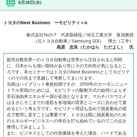
8月28日(水)
トヨタのNext Business 〜モビリティ＋α
株式会社Tech-T 代表取締役／埼玉工業大学 客員教授
（元トヨタ自動車／Samsung SDI） 博士（工学）
高原 忠良（たかはら ただよし） 氏
販売台数世界一のトヨタ自動車は世界から注目されると同時
に、日本からも強い期待があり常にその方向性が気になるとこ
ろです。本セミナーではトヨタのNext Businessとしてモビリテ
ィのその先まで見越して考察してまいります。
当面はハイブリット車絶好調ですが、2050年のカーボンニュー
トラル実現のためには、モビリティの駆動方式の如何によらず
非石油由来エネルギー源が必須となります。マルチパスウエイ
はまさにそこまでの道筋を各地域の背景とニーズに合わせて進
めるという考え方です。モビリティ周辺も含めて脱炭素化の視
点で整理し直すことは重要です。トヨタは既に脱炭素化のため
のエネルギービジネスへの布石を打ち始めているのでこの点を
整理してみましょう。
また、ビジネスとしての付加価値を考えた場合、ハードである