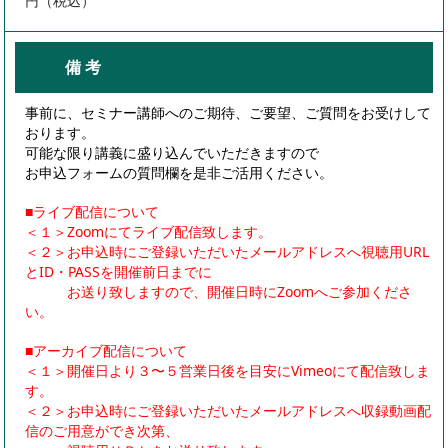
円（税込）
備 考
事前に、セミナー講師へのご期待、ご要望、ご質問をお受けして
おります。
可能な限り講義に盛り込んでいただきますので
お申込フォームの質問欄を是非ご活用ください。
■ライブ配信について
＜１＞Zoomにてライブ配信致します。
＜２＞お申込時にご登録いただいたメールアドレスへ視聴用URL
とID・PASSを開催前日までに
お送り致しますので、開催日時にZoomへご参加くださ
い。
■アーカイブ配信について
＜１＞開催日より３〜５営業日後を目安にVimeoにて配信致しま
す。
＜２＞お申込時にご登録いただいたメールアドレスへ収録動画配
信のご用意ができ次第、