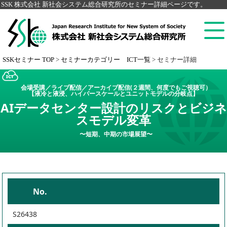
SSK 株式会社 新社会システム総合研究所のセミナー詳細ページです。
SSKセミナー TOP
>
セミナーカテゴリー ICT一覧
>
セミナー詳細
会場受講／ライブ配信／アーカイブ配信(２週間、何度でもご視聴可）
【液冷と液浸、ハイパースケールとユニットモデルの分岐点】
AIデータセンター設計のリスクとビジネ
スモデル変革
〜短期、中期の市場展望〜
No.
S26438