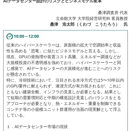
AIデータセンター設計のリスクとビジネスモデル変革
桑津調査房 代表
立命館大学 大学院経営研究科 客員教授
桑津 浩太郎（くわづ こうたろう） 氏
10:00～12:00
従来のハイパースケーラーは、床面積の拡大で空調効率と収益
性を高める「恐竜」に似たビジネスモデルと言える。しかし、
現在、GPUの発熱増や装置コスト高騰、エネルギー調達などが
大規模投資の不透明感を強めており、ハイパースケーラーと同
じ感覚で、AIデータセンターの大規模化が進むことへのリスク
が懸念されている。
特に、冷却技術において、注目される水冷方式では5〜10年以内
のGPU要件に耐えられず、液浸方式が有力視されるが、これに
ともない建築全般、インフラの見直しが必要となる。結果とし
て短期の需要増対応と中期の構造設計見直しのバランスをとる
アプローチが必要となり、熱・エネルギー・重量を制御できる
コンテナ等の小規模ユニット群運用が当面の現実解として浮上
している。
１．AIデータセンター市場の現状