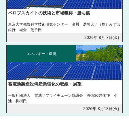
ペロブスカイトの技術と市場獲得・勝ち筋
東京大学先端科学技術研究センター 瀬川 浩司氏／（株）みずほ
銀行 城倉 翔子氏
2026年 8月 7日(金)
エネルギー・環境
蓄電池製造設備産業強化の取組・展望
一般社団法人 電池サプライチェーン協議会 設備SC強化TF 小
池 将樹氏
2026年 8月18日(火)