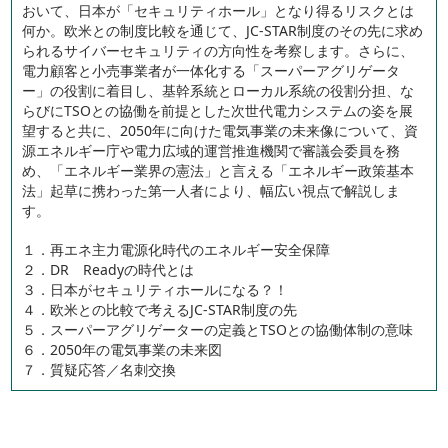
おいて、日本が「セキュリティホール」となり得るリスクとは
何か。欧米との制度比較を通じて、JC-STAR制度のその先に求め
られるサイバーセキュリティの方向性を考察します。さらに、
電力顧客と小売事業者が一体化する「スーパーアグリゲータ
ー」の役割に着目し、基幹系統とローカル系統の役割分担、な
らびにTSOとの協働を前提とした次世代電力システムの姿を展
望すると共に、2050年に向けた電気事業の未来像について、資
源エネルギー庁や電力広域的運営推進機関で審議会委員を務
め、「エネルギー業界の憲法」と言える「エネルギー政策基本
法」起草に携わった第一人者により、幅広い視点で解説しま
す。
１．再エネ主力電源化時代のエネルギー安全保障
２．DR Readyの時代とは
３．日本がセキュリティホールになる？！
４．欧米との比較で考えるJC-STAR制度の先
５．スーパーアグリゲーターの定義とTSOとの協働体制の意味
６．2050年の電気事業の未来図
７．質疑応答／名刺交換