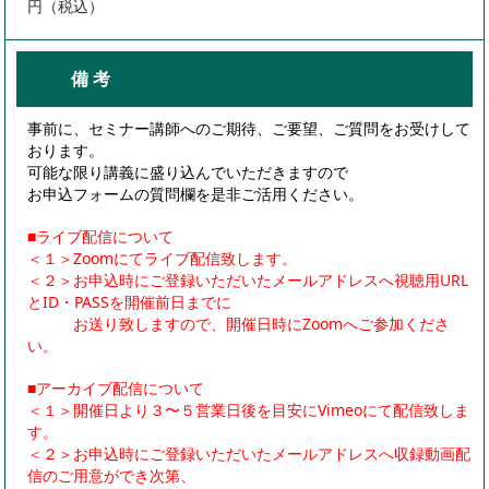
円（税込）
備 考
事前に、セミナー講師へのご期待、ご要望、ご質問をお受けして
おります。
可能な限り講義に盛り込んでいただきますので
お申込フォームの質問欄を是非ご活用ください。
■ライブ配信について
＜１＞Zoomにてライブ配信致します。
＜２＞お申込時にご登録いただいたメールアドレスへ視聴用URL
とID・PASSを開催前日までに
お送り致しますので、開催日時にZoomへご参加くださ
い。
■アーカイブ配信について
＜１＞開催日より３〜５営業日後を目安にVimeoにて配信致しま
す。
＜２＞お申込時にご登録いただいたメールアドレスへ収録動画配
信のご用意ができ次第、