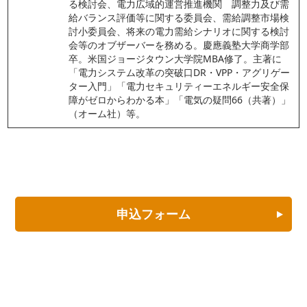
る検討会、電力広域的運営推進機関　調整力及び需
給バランス評価等に関する委員会、需給調整市場検
討小委員会、将来の電力需給シナリオに関する検討
会等のオブザーバーを務める。慶應義塾大学商学部
卒。米国ジョージタウン大学院MBA修了。主著に
「電力システム改革の突破口DR・VPP・アグリゲー
ター入門」「電力セキュリティーエネルギー安全保
障がゼロからわかる本」「電気の疑問66（共著）」
（オーム社）等。
申込フォーム