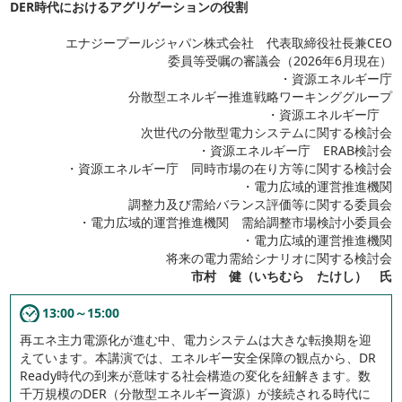
DER時代におけるアグリゲーションの役割
エナジープールジャパン株式会社 代表取締役社長兼CEO
委員等受嘱の審議会（2026年6月現在）
・資源エネルギー庁
分散型エネルギー推進戦略ワーキンググループ
・資源エネルギー庁
次世代の分散型電力システムに関する検討会
・資源エネルギー庁 ERAB検討会
・資源エネルギー庁 同時市場の在り方等に関する検討会
・電力広域的運営推進機関
調整力及び需給バランス評価等に関する委員会
・電力広域的運営推進機関 需給調整市場検討小委員会
・電力広域的運営推進機関
将来の電力需給シナリオに関する検討会
市村 健（いちむら たけし） 氏
13:00～15:00
再エネ主力電源化が進む中、電力システムは大きな転換期を迎
えています。本講演では、エネルギー安全保障の観点から、DR
Ready時代の到来が意味する社会構造の変化を紐解きます。数
千万規模のDER（分散型エネルギー資源）が接続される時代に