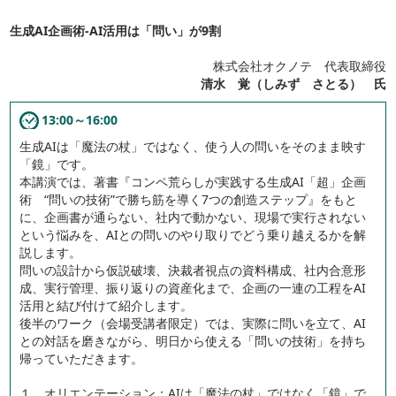
生成AI企画術-AI活用は「問い」が9割
株式会社オクノテ 代表取締役
清水 覚（しみず さとる） 氏
13:00～16:00
生成AIは「魔法の杖」ではなく、使う人の問いをそのまま映す
「鏡」です。
本講演では、著書『コンペ荒らしが実践する生成AI「超」企画
術 “問いの技術”で勝ち筋を導く7つの創造ステップ』をもと
に、企画書が通らない、社内で動かない、現場で実行されない
という悩みを、AIとの問いのやり取りでどう乗り越えるかを解
説します。
問いの設計から仮説破壊、決裁者視点の資料構成、社内合意形
成、実行管理、振り返りの資産化まで、企画の一連の工程をAI
活用と結び付けて紹介します。
後半のワーク（会場受講者限定）では、実際に問いを立て、AI
との対話を磨きながら、明日から使える「問いの技術」を持ち
帰っていただきます。
１．オリエンテーション：AIは「魔法の杖」ではなく「鏡」で