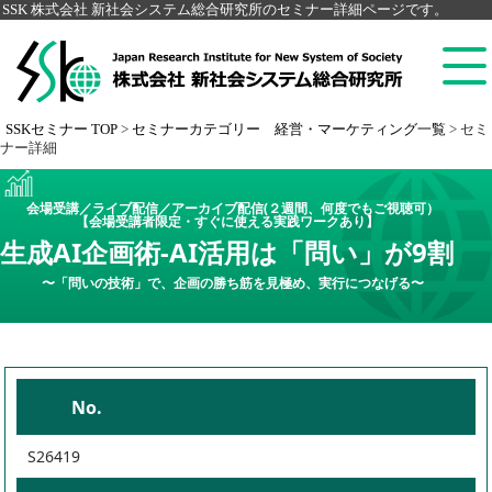
SSK 株式会社 新社会システム総合研究所のセミナー詳細ページです。
SSKセミナー TOP
>
セミナーカテゴリー 経営・マーケティング一覧
>
セミ
ナー詳細
会場受講／ライブ配信／アーカイブ配信(２週間、何度でもご視聴可）
【会場受講者限定・すぐに使える実践ワークあり】
生成AI企画術-AI活用は「問い」が9割
〜「問いの技術」で、企画の勝ち筋を見極め、実行につなげる〜
No.
S26419