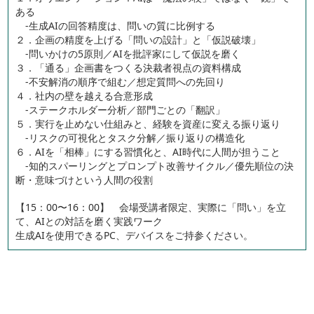
ある
-生成AIの回答精度は、問いの質に比例する
２．企画の精度を上げる「問いの設計」と「仮説破壊」
-問いかけの5原則／AIを批評家にして仮説を磨く
３．「通る」企画書をつくる決裁者視点の資料構成
-不安解消の順序で組む／想定質問への先回り
４．社内の壁を越える合意形成
-ステークホルダー分析／部門ごとの「翻訳」
５．実行を止めない仕組みと、経験を資産に変える振り返り
-リスクの可視化とタスク分解／振り返りの構造化
６．AIを「相棒」にする習慣化と、AI時代に人間が担うこと
-知的スパーリングとプロンプト改善サイクル／優先順位の決
断・意味づけという人間の役割
【15：00〜16：00】 会場受講者限定、実際に「問い」を立
て、AIとの対話を磨く実践ワーク
生成AIを使用できるPC、デバイスをご持参ください。