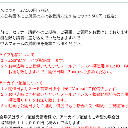
名につき 27,500円（税込）
方公共団体にご所属の方は各受講方法１名につき5,500円（税込）
事前に、セミナー講師へのご期待、ご要望、ご質問をお受けしておりま
可能な限り講義に盛り込んでいただきますので
お申込フォームの質問欄を是非ご活用ください。
■ライブ配信について
１＞Zoomにてライブ配信致します。
２＞お申込時にご登録いただいたメールアドレスへ視聴用URLとID・P
お送り致しますので、開催日時にZoomへご参加ください。
■アーカイブ配信について
＜１＞開催日より３〜５営業日後を目安にVimeoにて配信致します。
＜２＞お申込時にご登録いただいたメールアドレスへ収録動画配信のご
視聴用ＵＲＬをお送り致します。
＜３＞動画は公開日より２週間、何度でもご都合の良い時間にご視聴頂
※会場又はライブ配信受講者様で、アーカイブ配信もご希望の場合は
追加料金１１，０００円（税込）で承ります。