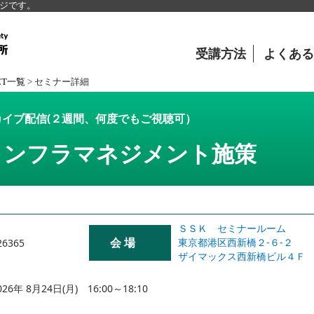
ージです。
受講方法
よくある
CT一覧
>
セミナー詳細
イブ配信(２週間、何度でもご視聴可）
インフラマネジメント施策
ＳＳＫ セミナールーム
会 場
東京都港区西新橋２-６-２
26365
ザイマックス西新橋ビル４Ｆ
026年 8月24日(月) 16:00～18:10