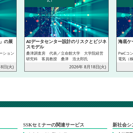
ICT
N」の展
AIデータセンター設計のリスクとビジネ
海底ケ
スモデル
ーション
桑津調査房 代表／立命館大学 大学院経営
PwCコ
研究科 客員教授 桑津 浩太郎氏
電気（株
18日(火)
2026年 8月18日(火)
SSKセミナーの関連サービス
新社会シ