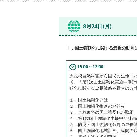
8月24日(月)
Ⅰ．国土強靱化に関する最近の動向
16:00～17:00
大規模自然災害から国民の生命・
て、「第1次国土強靱化実施中期
靱化に関する成長戦略や骨太の方
１．国土強靱化とは
２．国土強靱化推進の枠組み
３．これまでの国土強靱化の取組
４．第1次国土強靱化実施中期計画
５．防災・国土強靱化分野の成長
６．国土強靱化地域計画、民間の
７．質疑応答／名刺交換