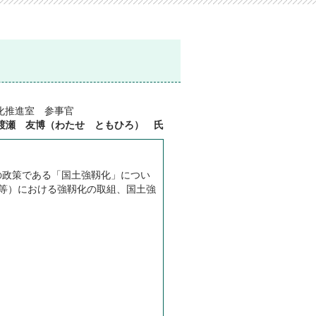
化推進室 参事官
渡瀬 友博（わたせ ともひろ） 氏
の政策である「国土強靱化」につい
等）における強靱化の取組、国土強