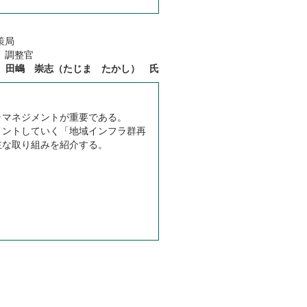
政策局
 調整官
田嶋 崇志（たじま たかし） 氏
ラマネジメントが重要である。
メントしていく「地域インフラ群再
主な取り組みを紹介する。