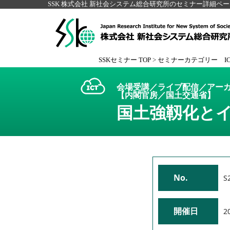
SSK 株式会社 新社会システム総合研究所のセミナー詳細ペ
SSKセミナー TOP
>
セミナーカテゴリー I
会場受講／ライブ配信／アーカ
【内閣官房／国土交通省】
国土強靱化と
No.
S
開催日
2