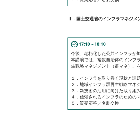
Ⅱ．国土交通省のインフラマネジメ
17:10～18:10
今後、老朽化した公共インフラが
本講演では、複数自治体のインフ
生戦略マネジメント（群マネ）」
１．インフラを取り巻く現状と課
２．地域インフラ群再生戦略マネ
３．新技術の活用に向けた取り組
４．信頼されるインフラのための
５．質疑応答／名刺交換