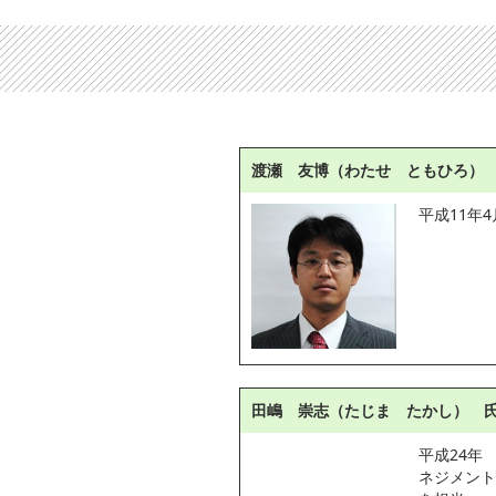
渡瀬 友博（わたせ ともひろ）
平成11年
田嶋 崇志（たじま たかし） 
平成24年
ネジメント