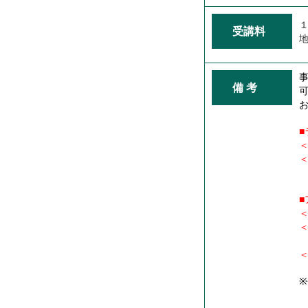
１
受講料
地
備 考
＜
＜