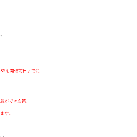
す。
ASSを開催前日までに
用意ができ次第、
けます。