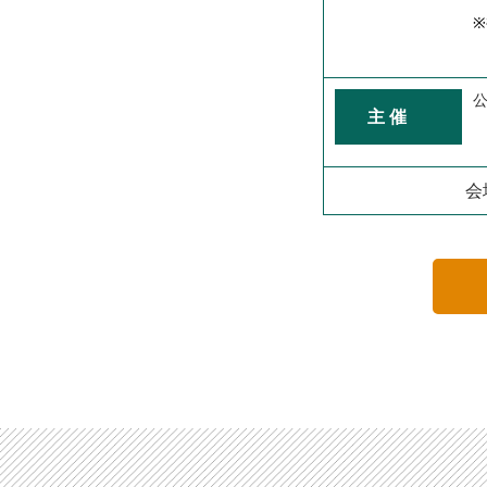
主 催
会