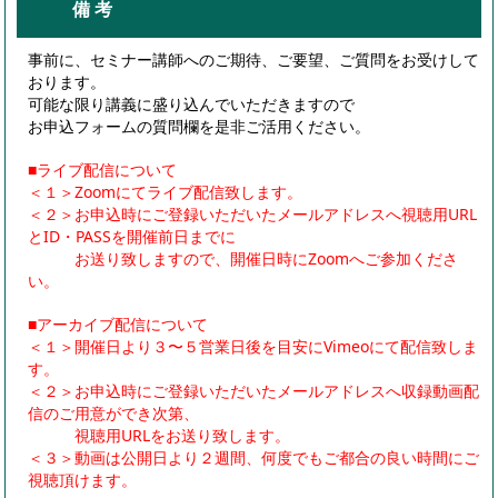
備 考
事前に、セミナー講師へのご期待、ご要望、ご質問をお受けして
おります。
可能な限り講義に盛り込んでいただきますので
お申込フォームの質問欄を是非ご活用ください。
■ライブ配信について
＜１＞Zoomにてライブ配信致します。
＜２＞お申込時にご登録いただいたメールアドレスへ視聴用URL
とID・PASSを開催前日までに
お送り致しますので、開催日時にZoomへご参加くださ
い。
■アーカイブ配信について
＜１＞開催日より３〜５営業日後を目安にVimeoにて配信致しま
す。
＜２＞お申込時にご登録いただいたメールアドレスへ収録動画配
信のご用意ができ次第、
視聴用URLをお送り致します。
＜３＞動画は公開日より２週間、何度でもご都合の良い時間にご
視聴頂けます。