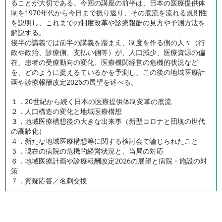
ることが大切である。今回の講座の前半は、日本の医療提供体
制を1970年代から今日まで振り返り、その底流を流れる規則性
を説明し、これまでの制度改革や診療報酬の見方や予測方法を
解説する。
後半の講義では前半の講義を踏まえ、制度を作る側の人々（行
政や政治、診療側、支払い側等）が、人口減少、医療資源の偏
在、患者の受療動向の変化、医療機関経営の危機的状況など
を、どのように捉えるているかを予測し、この後の地域医療計
画や診療報酬改定2026の展望を述べる。
１．20世紀から続く日本の医療提供体制変革の底流
２．人口構造の変化と地域医療構想
３．地域医療構想後の大きな出来事（新型コロナと団塊の世代
の高齢化）
４．新たな地域医療構想等に関する検討会で論じられたこと
５．現在の病院の危機的経営状況と、当局の対応
６．地域医療計画や診療報酬改定2026の展望と病院・施設の対
策
７．質疑応答／名刺交換