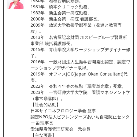
1980年　相模台病院勤務。
1981年　橋本クリニック勤務。
1982年　新生会第一病院勤務。
2000年　新生会第一病院 看護部長。
2009年　放送大学教養学部卒業（発達と教育専
攻）。
2013年　名古屋記念財団 ホスピーグループ腎透析
事業部 統括看護部長。
2015年　青山学院大学ワークショップデザイナー修
了。
2016年　一般財団法人生涯学習開発団認定、認定ワ
ークショップデザイナー取得。
2019年　オフィスJOC(Japan Okan Consultant)代
表。
2022年　令和４年春の叙勲「瑞宝単光章」受章。
2023年　一宮研伸大学大学院　看護マネジメント学
（非常勤講師）。
【社会的活動】
日本サイコネフロロジー学会 監事
認定NPO法人ビフレンダーズあいち自殺防止センタ
ー 副理事長
愛知県看護管理研究会　元会長
【主な著書】