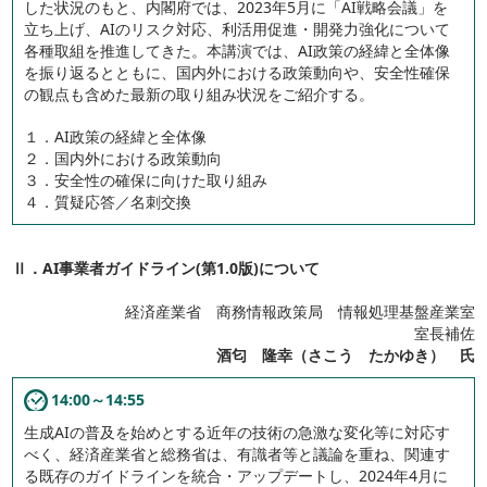
した状況のもと、内閣府では、2023年5月に「AI戦略会議」を
立ち上げ、AIのリスク対応、利活用促進・開発力強化について
各種取組を推進してきた。本講演では、AI政策の経緯と全体像
を振り返るとともに、国内外における政策動向や、安全性確保
の観点も含めた最新の取り組み状況をご紹介する。
１．AI政策の経緯と全体像
２．国内外における政策動向
３．安全性の確保に向けた取り組み
４．質疑応答／名刺交換
Ⅱ．AI事業者ガイドライン(第1.0版)について
経済産業省 商務情報政策局 情報処理基盤産業室
室長補佐
酒匂 隆幸（さこう たかゆき） 氏
14:00～14:55
生成AIの普及を始めとする近年の技術の急激な変化等に対応す
べく、経済産業省と総務省は、有識者等と議論を重ね、関連す
る既存のガイドラインを統合・アップデートし、2024年4月に