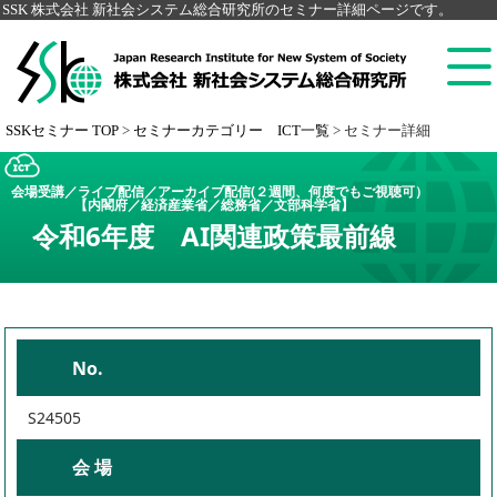
SSK 株式会社 新社会システム総合研究所のセミナー詳細ページです。
SSKセミナー TOP
>
セミナーカテゴリー ICT一覧
>
セミナー詳細
会場受講／ライブ配信／アーカイブ配信(２週間、何度でもご視聴可）
【内閣府／経済産業省／総務省／文部科学省】
令和6年度 AI関連政策最前線
No.
S24505
会 場