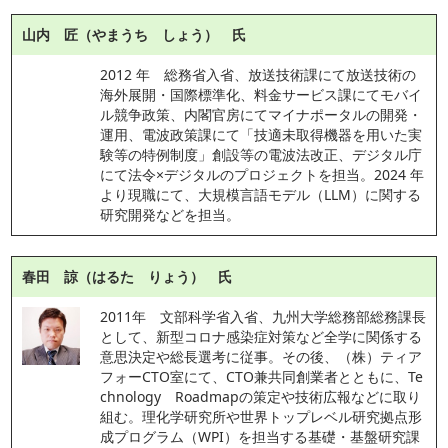
山内 匠（やまうち しょう） 氏
2012 年　総務省入省、放送技術課にて放送技術の
海外展開・国際標準化、料金サービス課にてモバイ
ル競争政策、内閣官房にてマイナポータルの開発・
運用、電波政策課にて「技適未取得機器を用いた実
験等の特例制度」創設等の電波法改正、デジタル庁
にて法令×デジタルのプロジェクトを担当。2024 年
より現職にて、大規模言語モデル（LLM）に関する
研究開発などを担当。
春田 諒（はるた りょう） 氏
2011年　文部科学省入省、九州大学総務部総務課長
として、新型コロナ感染症対策など全学に関係する
意思決定や総長選考に従事。その後、（株）ティア
フォーCTO室にて、CTO兼共同創業者とともに、Te
chnology　Roadmapの策定や技術広報などに取り
組む。理化学研究所や世界トップレベル研究拠点形
成プログラム（WPI）を担当する基礎・基盤研究課