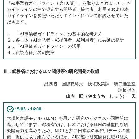
「AI事業者ガイドライン（第1.0版）」を取りまとめました。本
ガイドラインの中で規定する開発者、提供者、利用者および本
ガイドラインを参照いただくポイントについて解説させていた
だきます。
１．「AI事業者ガイドライン」の基本的な考え方
２．各主体（AI開発者・AI提供者・AI利用者）に共通の指針
３．「AI事業者ガイドライン」の活用
４．質疑応答／名刺交換
Ⅲ．総務省におけるLLM関係等の研究開発の取組
総務省 国際戦略局 技術政策課 研究推進室
課長補佐
山内 匠（やまうち しょう） 氏
15:05～16:00
大規模言語モデル（LLM）を用いた研究やビジネスが国際的に
進展しています。総務省では、日本におけるLLMの基盤的な研
究開発力を高めるため、NICTと共に日本語の学習用データの整
備・提供に取り組んでいるほか、AI関連の研究開発に取り組ん