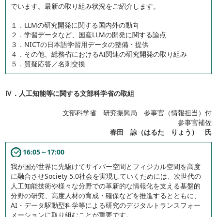
でいます。最新の取り組み状況をご紹介します。
１．LLMの研究開発に関する国内外の動向
２．学習データなど、国産LLMの開発に関する論点
３．NICTの日本語学習用データの整備・提供
４．その他、総務省におけるAI関連の研究開発の取り組み
５．質疑応答／名刺交換
Ⅳ．人工知能等に関する文部科学省の取組
文部科学省 研究振興局 参事官（情報担当）付
参事官補佐
春田 諒（はるた りょう） 氏
16:05～17:00
我が国が世界に先駆けてサイバー空間とフィジカル空間を高度
に融合させSociety 5.0社会を実現していくためには、次世代の
人工知能技術や様々な分野での革新的な情報化を支える基盤的
分野の研究、高度人材の育成・確保などを推進するとともに、
AI・データ駆動型科学等による研究のデジタルトランスフォー
メーションに取り組むことが重要です。