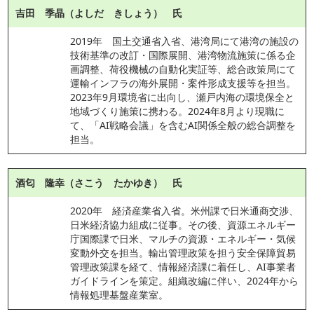
吉田 季晶（よしだ きしょう） 氏
2019年　国土交通省入省、港湾局にて港湾の施設の
技術基準の改訂・国際展開、港湾物流施策に係る企
画調整、荷役機械の自動化実証等、総合政策局にて
運輸インフラの海外展開・案件形成支援等を担当。
2023年9月環境省に出向し、瀬戸内海の環境保全と
地域づくり施策に携わる。2024年8月より現職に
て、「AI戦略会議」を含むAI関係全般の総合調整を
担当。
酒匂 隆幸（さこう たかゆき） 氏
2020年　経済産業省入省。米州課で日米通商交渉、
日米経済協力組成に従事。その後、資源エネルギー
庁国際課で日米、マルチの資源・エネルギー・気候
変動外交を担当。輸出管理政策を担う安全保障貿易
管理政策課を経て、情報経済課に着任し、AI事業者
ガイドラインを策定。組織改編に伴い、2024年から
情報処理基盤産業室。