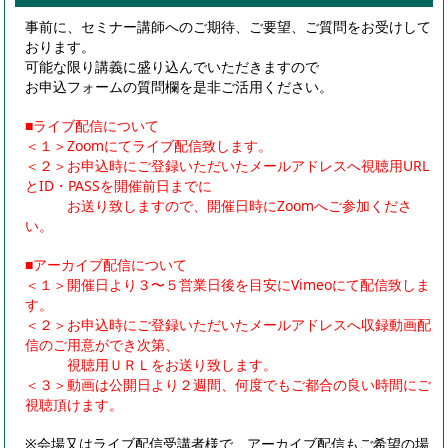
事前に、セミナー講師へのご期待、ご要望、ご質問をお受けして
おります。
可能な限り講義に盛り込んでいただきますので
お申込フォームの質問欄を是非ご活用ください。
■ライブ配信について
＜１＞Zoomにてライブ配信致します。
＜２＞お申込時にご登録いただいたメールアドレスへ視聴用URL
とID・PASSを開催前日までに
お送り致しますので、開催日時にZoomへご参加くださ
い。
■アーカイブ配信について
＜１＞開催日より３〜５営業日後を目安にVimeoにて配信致しま
す。
＜２＞お申込時にご登録いただいたメールアドレスへ収録動画配
信のご用意ができ次第、
視聴用ＵＲＬをお送り致します。
＜３＞動画は公開日より２週間、何度でもご都合の良い時間にご
視聴頂けます。
※会場又はライブ配信受講者様で、アーカイブ配信もご希望の場