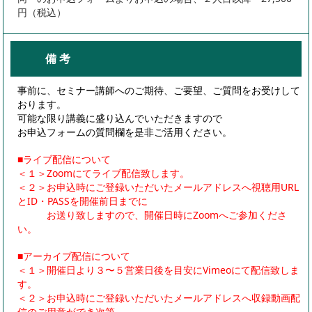
円（税込）
備 考
事前に、セミナー講師へのご期待、ご要望、ご質問をお受けして
おります。
可能な限り講義に盛り込んでいただきますので
お申込フォームの質問欄を是非ご活用ください。
■ライブ配信について
＜１＞Zoomにてライブ配信致します。
＜２＞お申込時にご登録いただいたメールアドレスへ視聴用URL
とID・PASSを開催前日までに
お送り致しますので、開催日時にZoomへご参加くださ
い。
■アーカイブ配信について
＜１＞開催日より３〜５営業日後を目安にVimeoにて配信致しま
す。
＜２＞お申込時にご登録いただいたメールアドレスへ収録動画配
信のご用意ができ次第、