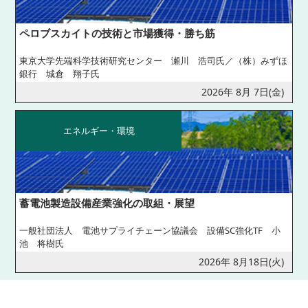
ペロブスカイトの技術と市場獲得・勝ち筋
東京大学先端科学技術研究センター 瀬川 浩司氏／（株）みずほ
銀行 城倉 翔子氏
2026年 8月 7日(金)
エネルギー・環境
蓄電池製造設備産業強化の取組・展望
一般社団法人 電池サプライチェーン協議会 設備SC強化TF 小
池 将樹氏
2026年 8月18日(火)