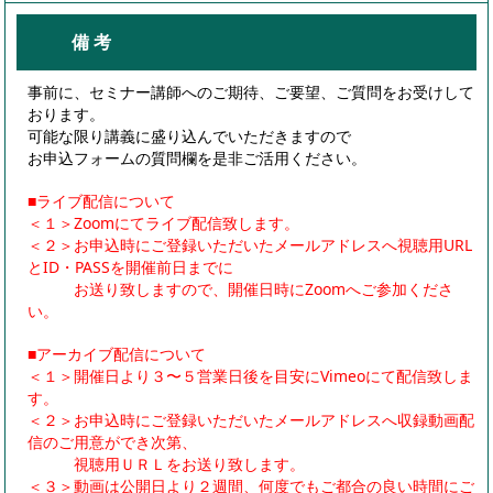
備 考
事前に、セミナー講師へのご期待、ご要望、ご質問をお受けして
おります。
可能な限り講義に盛り込んでいただきますので
お申込フォームの質問欄を是非ご活用ください。
■ライブ配信について
＜１＞Zoomにてライブ配信致します。
＜２＞お申込時にご登録いただいたメールアドレスへ視聴用URL
とID・PASSを開催前日までに
お送り致しますので、開催日時にZoomへご参加くださ
い。
■アーカイブ配信について
＜１＞開催日より３〜５営業日後を目安にVimeoにて配信致しま
す。
＜２＞お申込時にご登録いただいたメールアドレスへ収録動画配
信のご用意ができ次第、
視聴用ＵＲＬをお送り致します。
＜３＞動画は公開日より２週間、何度でもご都合の良い時間にご