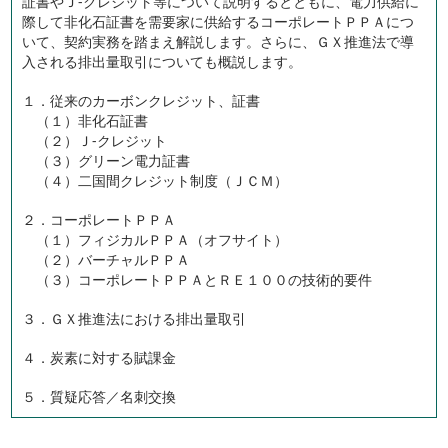
証書やＪ-クレジット等について説明するとともに、電力供給に
際して非化石証書を需要家に供給するコーポレートＰＰＡにつ
いて、契約実務を踏まえ解説します。さらに、ＧＸ推進法で導
入される排出量取引についても概説します。
１．従来のカーボンクレジット、証書
（１）非化石証書
（２）Ｊ-クレジット
（３）グリーン電力証書
（４）二国間クレジット制度（ＪＣＭ）
２．コーポレートＰＰＡ
（１）フィジカルＰＰＡ（オフサイト）
（２）バーチャルＰＰＡ
（３）コーポレートＰＰＡとＲＥ１００の技術的要件
３．ＧＸ推進法における排出量取引
４．炭素に対する賦課金
５．質疑応答／名刺交換