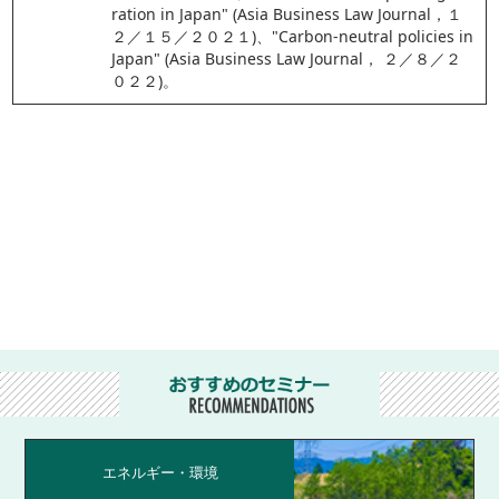
ration in Japan" (Asia Business Law Journal，１
２／１５／２０２１)、"Carbon-neutral policies in 
Japan" (Asia Business Law Journal， ２／８／２
０２２)。
エネルギー・環境