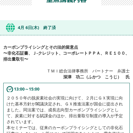
4月 6日(木) 終了済
カーボンプライシングとその法的留意点
〜非化石証書、Ｊ-クレジット、コーポレートＰＰＡ、ＲＥ１００、
排出量取引〜
ＴＭＩ総合法律事務所 パートナー 弁護士
深津 功二（ふかつ こうじ） 氏
13:00～15:00
２０５０年の脱炭素社会の実現に向けて、２月にＧＸ実現に向
けた基本方針が閣議決定され、ＧＸ推進法案が国会に提出され
ました。同法案では、成長志向型カーボンプライシングとし
て、炭素に対する賦課金のほか、排出量取引制度の導入が予定
されています。
本セミナーでは、従来のカーボンプライシングとしての非化石