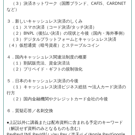
（３）決済ネットワーク（国際ブランド、CAFIS、CARDNET
など）
３．新しいキャッシュレス決済のしくみ
（１）スマホ決済（コード決済/タッチ決済）
（２）BNPL（後払い決済）の現状と今後（国内・海外事例）
（３）デジタルプラットフォームとキャッシュレス決済
（４）仮想通貨（暗号資産）とステーブルコイン
４．国内キャッシュレス関連法制度の概要
（１）割賦販売法、資金決済法
（２）プリペイド・ギフトの規制強化
５．日本のキャッシュレス決済の今後
（１）キャッシュレス決済ビジネス総括 〜法人カード決済の
行方
（２）国内金融機関やクレジットカード会社の今後
６．質疑応答／名刺交換
●上記以外に講義または配布資料に含まれる予定のキーワード
（解説せず資料のみとなるものも含む）
PayPay/LINE Pay/d払い/au Pay／楽天ペイ/Apple Pay/Google