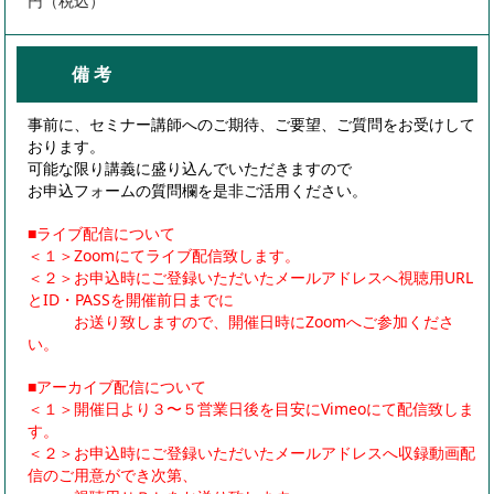
円（税込）
備 考
事前に、セミナー講師へのご期待、ご要望、ご質問をお受けして
おります。
可能な限り講義に盛り込んでいただきますので
お申込フォームの質問欄を是非ご活用ください。
■ライブ配信について
＜１＞Zoomにてライブ配信致します。
＜２＞お申込時にご登録いただいたメールアドレスへ視聴用URL
とID・PASSを開催前日までに
お送り致しますので、開催日時にZoomへご参加くださ
い。
■アーカイブ配信について
＜１＞開催日より３〜５営業日後を目安にVimeoにて配信致しま
す。
＜２＞お申込時にご登録いただいたメールアドレスへ収録動画配
信のご用意ができ次第、