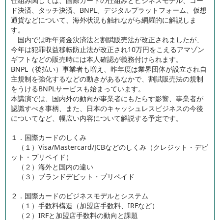
仕組み関しては、国際カードの仕組みとビジネスモデル、コー
ド決済、タッチ決済、BNPL、デジタルプラットフォーム、仮想
通貨などについて、海外状況も触れながら網羅的に解説しま
す。
国内では昨年資金決済法と割賦販売法が改正されましたが、
今年は犯罪収益移転防止法が改正され10万円をこえるアマゾン
ギフトなどの販売時には本人確認が義務付けられます。
BNPL（後払い）事業者も増え、昨年度は業界団体が設立され自
主規制を強化するなどの動きがあるなかで、割賦販売法の規制
をうけるBNPLサービスも始まっています。
本講演では、国内外の動向が事業者にもたらす影響、事業者が
認識すべき事柄、また、日本のキャッシュレスビジネスの今後
についてなど、幅広い内容について解説する予定です。
１．国際カードのしくみ
（１）Visa/Mastercard/JCBなどのしくみ（クレジット・デビ
ット・プリペイド）
（２）海外と国内の違い
（３）ブランドデビット・プリペイド
２．国際カードのビジネスモデルとシステム
（１）手数料構造（加盟店手数料、IRFなど）
（２）IRFと加盟店手数料の動向と課題