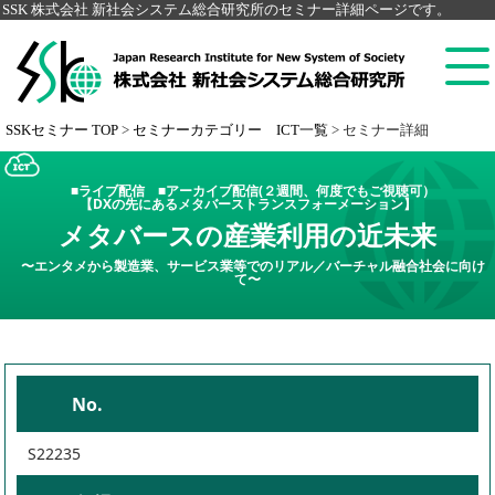
SSK 株式会社 新社会システム総合研究所のセミナー詳細ページです。
SSKセミナー TOP
>
セミナーカテゴリー ICT一覧
>
セミナー詳細
■ライブ配信 ■アーカイブ配信(２週間、何度でもご視聴可）
【DXの先にあるメタバーストランスフォーメーション】
メタバースの産業利用の近未来
〜エンタメから製造業、サービス業等でのリアル／バーチャル融合社会に向け
て〜
No.
S22235