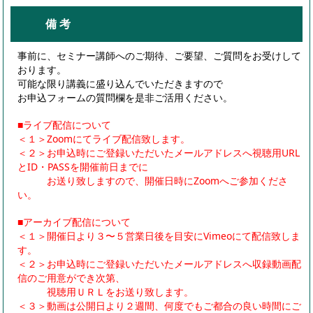
備 考
事前に、セミナー講師へのご期待、ご要望、ご質問をお受けして
おります。
可能な限り講義に盛り込んでいただきますので
お申込フォームの質問欄を是非ご活用ください。
■ライブ配信について
＜１＞Zoomにてライブ配信致します。
＜２＞お申込時にご登録いただいたメールアドレスへ視聴用URL
とID・PASSを開催前日までに
お送り致しますので、開催日時にZoomへご参加くださ
い。
■アーカイブ配信について
＜１＞開催日より３〜５営業日後を目安にVimeoにて配信致しま
す。
＜２＞お申込時にご登録いただいたメールアドレスへ収録動画配
信のご用意ができ次第、
視聴用ＵＲＬをお送り致します。
＜３＞動画は公開日より２週間、何度でもご都合の良い時間にご