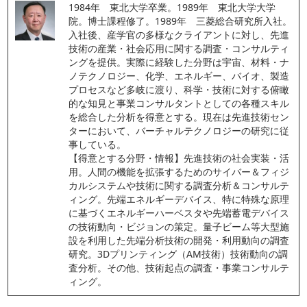
1984年　東北大学卒業。1989年　東北大学大学
院。博士課程修了。1989年　三菱総合研究所入社。
入社後、産学官の多様なクライアントに対し、先進
技術の産業・社会応用に関する調査・コンサルティ
ングを提供。実際に経験した分野は宇宙、材料・ナ
ノテクノロジー、化学、エネルギー、バイオ、製造
プロセスなど多岐に渡り、科学・技術に対する俯瞰
的な知見と事業コンサルタントとしての各種スキル
を総合した分析を得意とする。現在は先進技術セン
ターにおいて、バーチャルテクノロジーの研究に従
事している。
【得意とする分野・情報】先進技術の社会実装・活
用。人間の機能を拡張するためのサイバー＆フィジ
カルシステムや技術に関する調査分析＆コンサルテ
ィング。先端エネルギーデバイス、特に特殊な原理
に基づくエネルギーハーベスタや先端蓄電デバイス
の技術動向・ビジョンの策定。量子ビーム等大型施
設を利用した先端分析技術の開発・利用動向の調査
研究。3Dプリンティング（AM技術）技術動向の調
査分析。その他、技術起点の調査・事業コンサルテ
ィング。