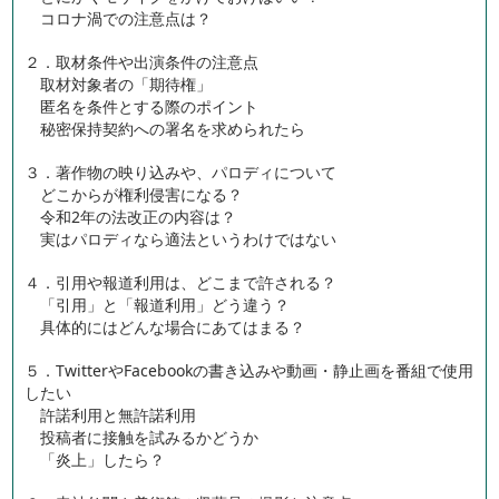
コロナ渦での注意点は？
２．取材条件や出演条件の注意点
取材対象者の「期待権」
匿名を条件とする際のポイント
秘密保持契約への署名を求められたら
３．著作物の映り込みや、パロディについて
どこからが権利侵害になる？
令和2年の法改正の内容は？
実はパロディなら適法というわけではない
４．引用や報道利用は、どこまで許される？
「引用」と「報道利用」どう違う？
具体的にはどんな場合にあてはまる？
５．TwitterやFacebookの書き込みや動画・静止画を番組で使用
したい
許諾利用と無許諾利用
投稿者に接触を試みるかどうか
「炎上」したら？