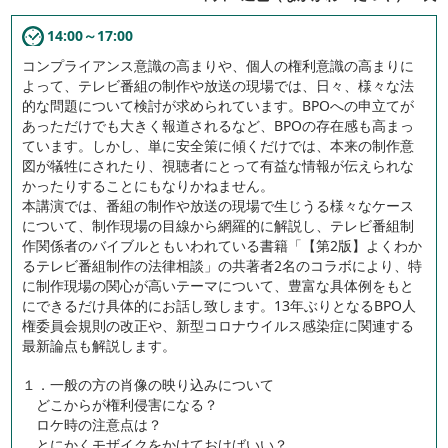
14:00～17:00
コンプライアンス意識の高まりや、個人の権利意識の高まりに
よって、テレビ番組の制作や放送の現場では、日々、様々な法
的な問題について検討が求められています。BPOへの申立てが
あっただけでも大きく報道されるなど、BPOの存在感も高まっ
ています。しかし、単に安全策に傾くだけでは、本来の制作意
図が犠牲にされたり、視聴者にとって有益な情報が伝えられな
かったりすることにもなりかねません。
本講演では、番組の制作や放送の現場で生じうる様々なケース
について、制作現場の目線から網羅的に解説し、テレビ番組制
作関係者のバイブルともいわれている書籍「【第2版】よくわか
るテレビ番組制作の法律相談」の共著者2名のコラボにより、特
に制作現場の関心が高いテーマについて、豊富な具体例をもと
にできるだけ具体的にお話し致します。13年ぶりとなるBPO人
権委員会規則の改正や、新型コロナウイルス感染症に関連する
最新論点も解説します。
１．一般の方の肖像の映り込みについて
どこからが権利侵害になる？
ロケ時の注意点は？
とにかくモザイクをかけておけばいい？