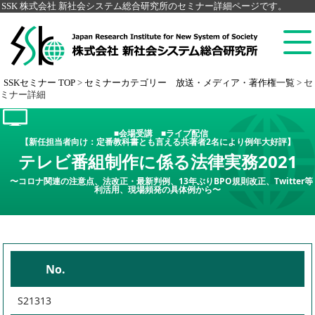
SSK 株式会社 新社会システム総合研究所のセミナー詳細ページです。
SSKセミナー TOP
>
セミナーカテゴリー 放送・メディア・著作権一覧
>
セ
ミナー詳細
■会場受講 ■ライブ配信
【新任担当者向け：定番教科書とも言える共著者2名により例年大好評】
テレビ番組制作に係る法律実務2021
〜コロナ関連の注意点、法改正・最新判例、13年ぶりBPO規則改正、Twitter等
利活用、現場頻発の具体例から〜
No.
S21313