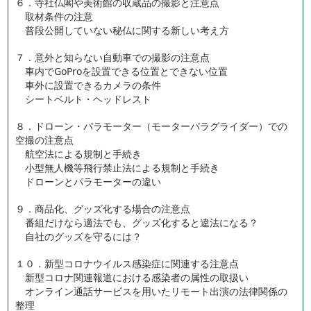
６．寺社仏閣や美術館の収蔵品の撮影と注意点
取材条件の注意
普段公開していない秘仏に関する新しい考え方
７．意外と知らない自動車での撮影の注意点
車内でGoProを設置できる位置とできない位置
車外に設置できるカメラの条件
シートベルト・ヘッドレスト
８．ドローン・パラモーター（モーターパラグライダー）での
空撮の注意点
航空法による規制と手続き
小型無人機等飛行禁止法による規制と手続き
ドローンとパラモーターの違い
９．商品化、グッズ化する場合の注意点
番組だけなら適法でも、グッズ化すると違法になる？
自社のグッズを守るには？
１０．新型コロナウイルス感染症に関連する注意点
新型コロナ関連報道における感染者の属性の取扱い
オンライン通話サービスを用いたリモート出演の法律関係の
整理