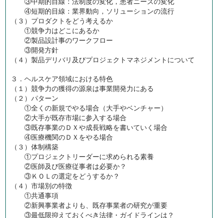
③中期的目線：法制度の変化，患者ニーズの変化
④短期的目線：業界動向，ソリューションの流行
（３）プロダクトをどう考えるか
①競争力はどこにあるか
②製品設計事のワークフロー
③開発方針
（４）製品デリバリ及びプロジェクトマネジメントについて
３．ヘルスケア領域における特色
（１）競争力の獲得の源泉は事業開発力にある
（２）パターン
①全くの新規でやる場合（大手やベンチャー）
②大手が既存市場に参入する場合
③既存事業のＤＸや成長戦略を書いていく場合
④医療機関のＤＸをやる場合
（３）体制構築
①プロジェクトリーダーに求められる素養
②医師及び医療従事者は必要か？
③ＫＯＬの選定をどうするか？
（４）市場別の特徴
①共通事項
②新興事業者よりも、既存事業者の研究が重要
③最低限抑えておくべき法律・ガイドラインは？