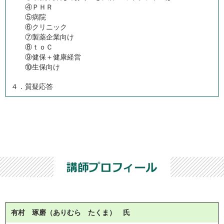
④ＰＨＲ
⑤病院
⑥クリニック
⑦製薬企業向け
⑧ｔｏＣ
⑨健保＋健康経営
⑩生保向け
４．質疑応答
有村 琢磨（ありむら たくま） 氏