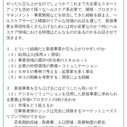
やったら立ち上がるのでしょうか？これまで大企業もスタート
アップも含めて様々なヘルスケア系企業で、開発・プロダクト
マネジメント・事業開発などを担当してきた経験を踏まえ、ヘ
ルスケアサービス構築のリアルな現場のお話を通じて、新規事
業を再現性高く立ち上げるためには何が必要なのか？特にヘル
スケア領域における特徴はどんなものがあるのかをお話させて
頂きます。
１．どういう組織だと新規事業が立ち上がりやすいのか
（１）結局は人(採用ｏｒ買収)
（２）事業領域の選択×担当者のスキルセット
（３）企業の外部環境の整備＋コミュニケーション
（４）ＳＭＳの事例で考える：起業家を多く輩出
（５）Ｍ３の戦略を考察する：買収による戦略
２．新規事業を立ち上げるにはどうしたら良いか？
（１）デジタルソリューションを活用した新規事業に求められ
る要素は市場×プロダクトの掛け合わせ
（２）市場をどう捉えるか
①事業者側ロジックは完全に排除するマーケットニーズド
リブンで何ができるか
②長期的目線：医療費，人口関連，医療制度の変化