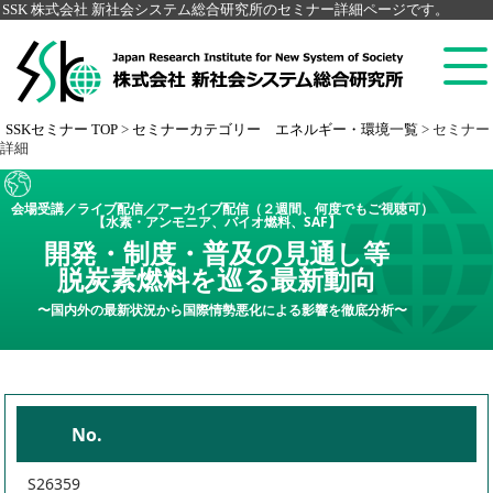
SSK 株式会社 新社会システム総合研究所のセミナー詳細ページです。
SSKセミナー TOP
>
セミナーカテゴリー エネルギー・環境一覧
>
セミナー
詳細
会場受講／ライブ配信／アーカイブ配信（２週間、何度でもご視聴可）
【水素・アンモニア、バイオ燃料、SAF】
開発・制度・普及の見通し等
脱炭素燃料を巡る最新動向
〜国内外の最新状況から国際情勢悪化による影響を徹底分析〜
No.
S26359