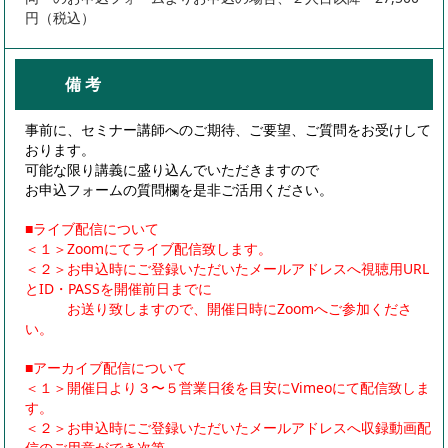
円（税込）
備 考
事前に、セミナー講師へのご期待、ご要望、ご質問をお受けして
おります。
可能な限り講義に盛り込んでいただきますので
お申込フォームの質問欄を是非ご活用ください。
■ライブ配信について
＜１＞Zoomにてライブ配信致します。
＜２＞お申込時にご登録いただいたメールアドレスへ視聴用URL
とID・PASSを開催前日までに
お送り致しますので、開催日時にZoomへご参加くださ
い。
■アーカイブ配信について
＜１＞開催日より３〜５営業日後を目安にVimeoにて配信致しま
す。
＜２＞お申込時にご登録いただいたメールアドレスへ収録動画配
信のご用意ができ次第、