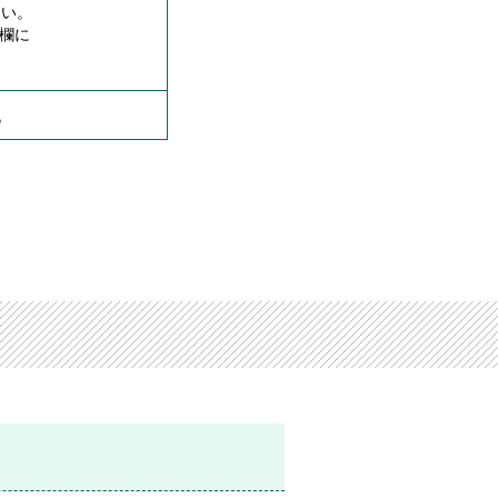
さい。
欄に
。