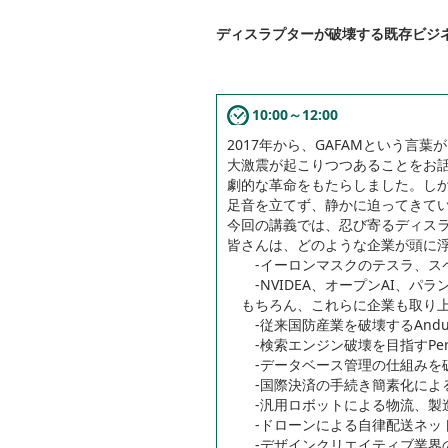
ディスラプターが破壊する既存ビジネ
10:00～12:00
2017年から、GAFAMという言
大激震が起こりつつあることをお話
劇的な革命をもたらしました。し
足音を立てず、静かに迫ってきて
今回の講義では、忍び寄るディス
皆さんは、どのような企業が頭に
-イーロンマスクのテスラ、スペ
-NVIDEA、オープンAI、パラ
もちろん、これらに企業も取り上
-従来国防産業を破壊するAnduriil 
-検索エンジン破壊を目指すPerple
-データベース管理の仕組みを破壊する
-国際決済の手続き簡素化によるコス
-汎用ロボットによる物流、製造分野
-ドローンによる自律配送ネットワー
-デザインクリエイティブ業界の破