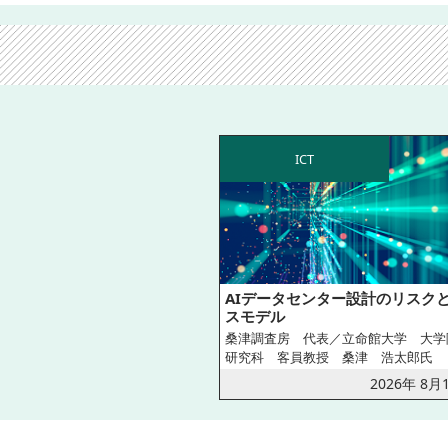
ICT
AIデータセンター設計のリスク
スモデル
桑津調査房 代表／立命館大学 大学
研究科 客員教授 桑津 浩太郎氏
2026年 8月