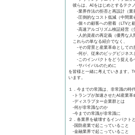
彼らは、AIをはじめとするテク
-業界作法の拒否と再設計（業界
-圧倒的なコスト低減（中間業
-個々の顧客への密着（LTVと
-高速アルゴリズム検証経営（失
-人的資産の再定義（優秀な人
これらの単なる紹介でなく、
-その背景と産業革命としての
-何が、従来のビッグビジネス
-このインパクトをどう捉える
-サバイバルのために
を皆様と一緒に考えていきます。T
います。
１．今までの常識は、非常識の時
-トランプが加速させたAI産業革
-ディスラプター企業群とは
-何が非常識なのか
-今までの常識が非常識に
２．各業界を破壊するインパクト
-国防産業で起こっていること
-金融業界で起こっていること