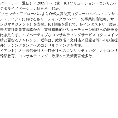
パートナー（通信）／2009年〜（株）ICTソリューション・コンサル
ジタルイノベーション研究所　代表。
　アクセンチュアグローバルよりQVS大賞受賞（グローバルベストコンサル
T／メディア）における各リーディングカンパニーの事業転換戦略、サー
ンジマネジメント）を支援。ICT戦略を通じて、各インダストリ（製造
来の業種別事業戦略から、業種横断的バリューチェーン戦略への転換を
飽き足らず、イノベーティブなコンサルティングサービス（クロスインダ
績と更なるチャレンジ。近年は、総務省／文科省／経産省等への政策提
外）／シンクタンクへのコンサルティングを実施。
イアント】大手通信会社大手IT会社へのコンサルティング、大手コン
幹部教育、コンサルティング、政府への政策提言他多数。