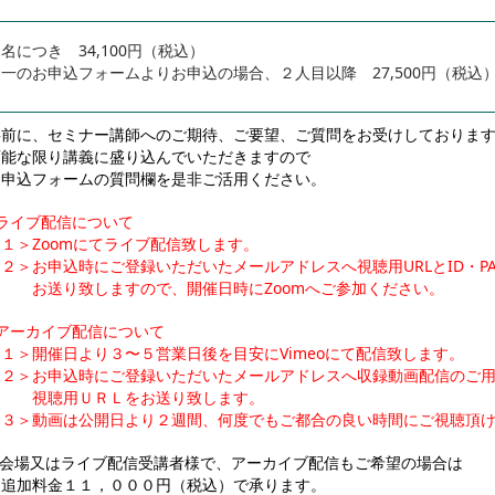
名につき 34,100円（税込）
一のお申込フォームよりお申込の場合、２人目以降 27,500円（税込
事前に、セミナー講師へのご期待、ご要望、ご質問をお受けしておりま
可能な限り講義に盛り込んでいただきますので
お申込フォームの質問欄を是非ご活用ください。
■ライブ配信について
１＞Zoomにてライブ配信致します。
２＞お申込時にご登録いただいたメールアドレスへ視聴用URLとID・P
お送り致しますので、開催日時にZoomへご参加ください。
■アーカイブ配信について
＜１＞開催日より３〜５営業日後を目安にVimeoにて配信致します。
＜２＞お申込時にご登録いただいたメールアドレスへ収録動画配信のご
視聴用ＵＲＬをお送り致します。
＜３＞動画は公開日より２週間、何度でもご都合の良い時間にご視聴頂
※会場又はライブ配信受講者様で、アーカイブ配信もご希望の場合は
追加料金１１，０００円（税込）で承ります。