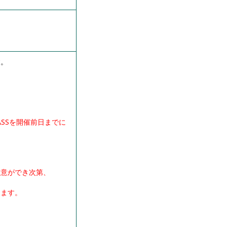
）
す。
ASSを開催前日までに
用意ができ次第、
けます。