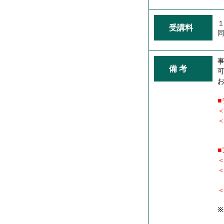
１
受講料
同
備 考
＜
＜