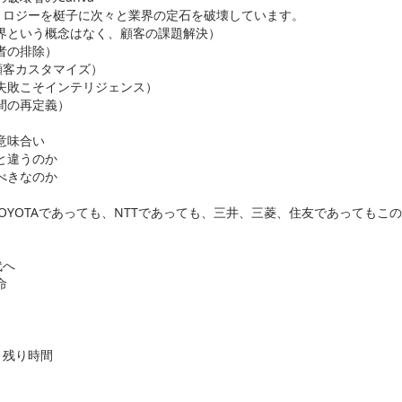
ノロジーを梃子に次々と業界の定石を破壊しています。
という概念はなく、顧客の課題解決）
者の排除）
顧客カスタマイズ）
敗こそインテリジェンス）
間の再定義）
意味合い
と違うのか
べきなのか
OYOTAであっても、NTTであっても、三井、三菱、住友であってもこ
代へ
命
と残り時間