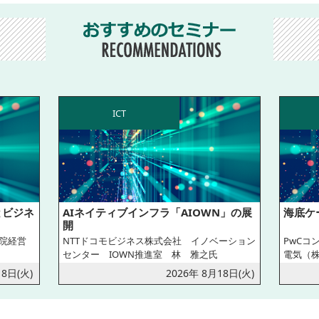
ICT
とビジネ
AIネイティブインフラ「AIOWN」の展
海底ケ
開
院経営
NTTドコモビジネス株式会社 イノベーション
PwCコ
センター IOWN推進室 林 雅之氏
電気（株
18日(火)
2026年 8月18日(火)