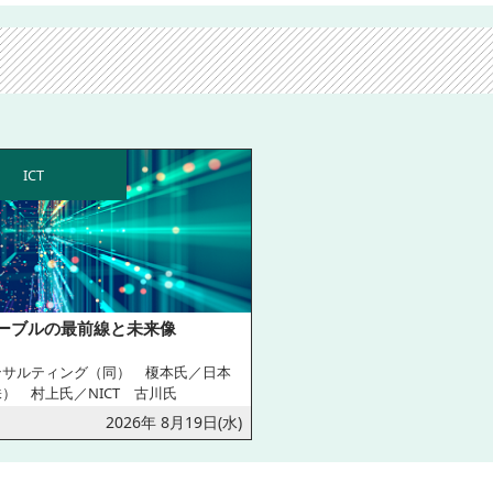
ICT
ーブルの最前線と未来像
ンサルティング（同） 榎本氏／日本
） 村上氏／NICT 古川氏
2026年 8月19日(水)