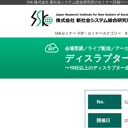
SSK 株式会社 新社会システム総合研究所のセミナー詳細ペ
SSKセミナー TOP
>
セミナーカテゴリー I
会場受講／ライブ配信／アーカ
ディスラプター
〜10社以上のディスラプター
No.
S
開催日
2