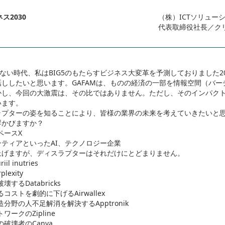
ス2030
（株）ICTソリュ
代表取締役社長／ク
葉がない時代、私はBIG5のもたらすビジネス大変革を予測しておりました
ししたいと思います。GAFAMは、ものの経済の一部を情報空間（バー
かし、今回の大激震は、その比ではありません。ただし、そのインパク
います。
ラプターの姿を知ることにより、皆様の業界の未来を考えていきたいと
浮かびますか？
ースX
ンティアといったAI、テクノロジー企業
げますが、ディスラプターはそれだけにとどまりません。
inutries
xity
Databricks
トを劇的に下げるAirwallex
の人不足解消を解決するApptronik
クのZipline
壊者のCanva