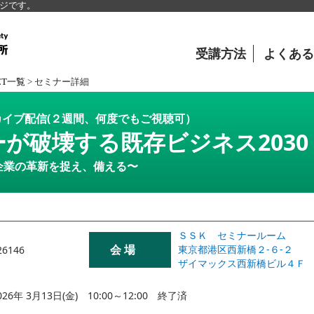
ージです。
受講方法
よくある
CT一覧
>
セミナー詳細
イブ配信(２週間、何度でもご視聴可）
が破壊する既存ビジネス2030
企業の革新を捉え、備える〜
ＳＳＫ セミナールーム
会 場
東京都港区西新橋２-６-２
26146
ザイマックス西新橋ビル４Ｆ
026年 3月13日(金) 10:00～12:00 終了済