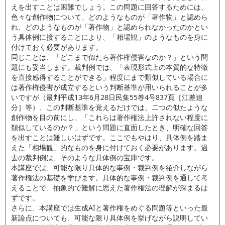
えを出すことは困難でしょう。この問題に回答するためには、
色々な創作物について、どのようなものが「著作物」と認めら
れ、どのようなものが「著作物」と認められなかったのかとい
う具体例に接することにより、「相場観」のようなものを身に
付けておく必要があります。
同じことは、「どこまで似たら著作権侵害なのか？」という問
題にも妥当します。裁判例では、「表現形式上の本質的な特徴
を直接感得することができる」程度にまで類似している場合に
は著作権侵害が成立するという判断基準が用いられることが多
いですが（最判平成13年6月28日民集55巻4号837頁［江差追
分］等）、この判断基準を覚えるだけでは、二つの似たような
創作物を目の前にし、「これらは著作権法上許されない程度に
類似しているのか？」という問題に直面したとき、明確な回答
を出すことは難しいはずです。ここでもやはり、具体例を踏ま
えた「相場観」的なものを身に付けておく必要があります。過
去の裁判例は、そのような具体例の宝庫です。
本講座では、可能な限り具体的な事例・裁判例を紹介しながら
著作権法の基礎を学びます。具体的な事例・裁判例を通して考
えることで、抽象的で難解に思えた著作権法の理解が深まるは
ずです。
さらに、本講座では生成AIと著作権をめぐる問題等といった最
新論点についても、可能な限り具体例を挙げながら説明してい