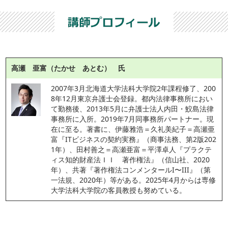
高瀬 亜富（たかせ あとむ） 氏
2007年3月北海道大学法科大学院2年課程修了、200
8年12月東京弁護士会登録。都内法律事務所におい
て勤務後、2013年5月に弁護士法人内田・鮫島法律
事務所に入所。2019年7月同事務所パートナー。現
在に至る。著書に、伊藤雅浩＝久礼美紀子＝高瀬亜
富『ITビジネスの契約実務』（商事法務、第2版202
1年）、田村善之＝高瀬亜富＝平澤卓人『プラクテ
ィス知的財産法ＩＩ　著作権法』（信山社、2020
年）、共著『著作権法コンメンタールI〜III』（第
一法規、2020年）等がある。2025年4月からは専修
大学法科大学院の客員教授も努めている。