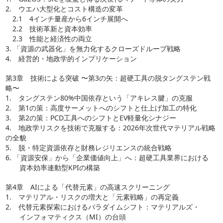
2. ウエハ大型化とコスト構造の変革
2.1 4インチ量産から6インチ展開へ
2.2 技術革新と資本効率
2.3 性能と経済性の両立
3. 「資源の武器化」を無力化するクローズドループ戦略
4. 経営的・地政学的インプリケーション
第3章 技術による突破 〜第3の矢：超硬工具の脱タングステン戦
略〜
1. タングステン80%中国依存という「アキレス腱」の克服
2. 第1の策：高度サーメットへのシフトと仕上げ加工の特化
3. 第2の策：PCD工具へのシフトとEV軽量化シナジー
4. 地政学リスクを技術で克服する：2026年次世代マテリアル戦略
の全貌
5. 脱・特定資源依存と財務レジリエンスの統合戦略
6. 「資源安保」から「企業価値向上」へ：超硬工具業界における
資本効率連動型KPIの構築
第4章 AIによる「代替元素」の高速スクリーニング
1. マテリアル・リスクの増大と「元素戦略」の再定義
2. 代替元素探索におけるパラダイムシフト：マテリアルズ・
インフォマティクス（MI）の台頭