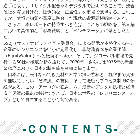
逆手に取り、リサイクル配合率をデジタルで証明することで、競合
他社を寄せ付けない圧倒的な「正当性」を市場で獲得する。これこ
そが、情報と物質が高度に融合した現代の資源覇権戦略である。
さらに、本レポートの特筆すべき点は、これらの戦略を、第Ⅴ編
において具体的な「財務戦略」と「ベンチマーク」に落とし込ん
だ。
SSBJ（サステナビリティ基準委員会）による開示が本格化する中、
企業のレジリエンスをいかに定量化し、非財務資本を企業価値
（EquityValue）へと転換すべきか。そして、グローバル市場で先
行する50社の徹底分析を通じて、2030年、さらには2035年の新産
業秩序における日本の勝ち筋を冷徹に描き出す。
日本には、長年培ってきた材料科学の深い蓄積と、極限まで資源
を無駄にしない「省資源」の技術、そして緻密なプロセス制御の伝
統がある。この「アナログの強み」を、最新のデジタル技術と経済
安全保障の視点に接続できれば、日本は世界の「レジリエンス・ハ
ブ」として再生することが可能である。
-ＣＯＮＴＥＮＴＳ-