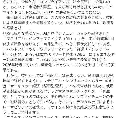
らに対し、受動的な「コンプライアンス（法令遵守）」で臨むの
か、あるいは「市場参入障壁」を自ら築く好機と捉えるのか。この
マインドセットの差が、2030年の勝者を分かつことになる。
第Ⅰ編および第Ⅱ編では、このマクロ環境の激変を直視し、技術
による構造転換の最前線を追う。今、材料開発の現場では、熟練者
の経験と勘に
頼る伝統的な手法から、AIと物理シミュレーションを融合させた
「マテリアル・インフォマティクス（MI）」、そして24時間365日
休まず試作を繰り返す「自律型ラボ」へと主役が交代しつつある。
コバルトフリーやリチウムフリーといった「資源リスクフリー材
料」の開発、あるいは次世代パワー半導体（WBG）によるエネルギ
ー効率の極限追求。これらはもはや遠い未来の夢物語ではなく、
2026年時点において、量産化へのカウントダウンが始まっている実
学である。
しかし、技術だけでは「強靭性」は完成しない。第Ⅲ編および第
Ⅳ編で詳述するように、マテリアル・レジリエンスのもう一つの柱
は「サーキュラー経済（循環型経済）」への完全移行である。使用
済み製品から回収されるブラックマスやマルチメタルを、「再生
材」として扱うのではない。垂直統合されたサプライチェーンの中
で「戦略資源」として囲い込む。そこには、デジタル技術によるト
レーサビリティの確保と、リサイクル材特有の組成の不安定性をソ
フトウェアで補正する
「プロセス・インフォマティクス」の導入が不可欠となる。規制を