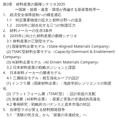
第3章 材料産業の覇権シナリオ2035
〜国家・規模・速度・環境が再編する新産業秩序〜
1. 経済安全保障規制への構造適応
1.1 特定重要物資の拡大と材料分野への波及
1.2 2026年に顕在化する三つの制度圧力
2. 材料メーカーの生存3条件
3. 2035年に向けた材料産業の覇権シナリオ
3.1 材料産業の三類型モデル
(1) 国家材料企業モデル（State-Aligned Materials Company）
(2) TSMC型材料企業モデル（Capacity-Dominant & Enablement
Company）
(3) AI材料企業モデル（AI-Driven Materials Company）
3.2 日本材料産業の戦略ポジションと課題
4. 日本材料メーカーの勝者モデル
4.1 三層統合モデル：相互強化ループの設計
(1) インフラ層（国家材料企業）：地政学的レジリエンスの制度
化
(2) プラットフォーム層（TSMC型）：設計前提の支配
(3) 加速層（AI材料企業）：探索と実装の非連続的高速化
4.2 事例研究：戦略的ガバナンスと資本市場の対話
5. 自律型ラボが変える材料開発競争
5.1 「実験の民主化」から「探索の非連続化」へ