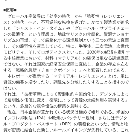
■概要■
グローバル産業界は「効率の時代」から「強靭性（レジリエン
ス）の時代」へと、不可逆的な転換を遂げた。かつて製造業が追求
した「ジャスト・イン・タイム」や「グローバル・サプライチェー
ンの最適化」という理想は、地政学リスクの常態化、資源ナショナ
リズムの再燃、そして厳格化する環境規制という三つの荒波に直面
し、その脆弱性を露呈している。特に、半導体、二次電池、次世代
モビリティ、そしてロボティクスといった、2030年の経済を牽引す
る中核産業において、材料（マテリアル）の確保は単なる調達課題
ではない。それは国家の経済安全保障に直結し、企業の存立を左右
する「戦略的急所（チョークポイント）」へと変質したのである。
本レポートが提示する「マテリアル・レジリエンス」とは、単に
資源の備蓄を増やしたり、調達先を分散したりすることを指すので
はない。
それは、「技術革新によって資源制約を無効化し、デジタルによっ
て透明性を価値に変え、循環によって資源の永続利用を実現する」
という、多層的な競争優位の構築を意味する。
現在、日本企業が置かれている状況は極めて峻烈である。米国の
インフレ抑制法（IRA）や欧州のバッテリー規制、さらにはデジタ
ル・プロダクト・パスポート（DPP）の義務化といった、情報と物
質が密接に結合した新しいルールメイキングが先行している。これ