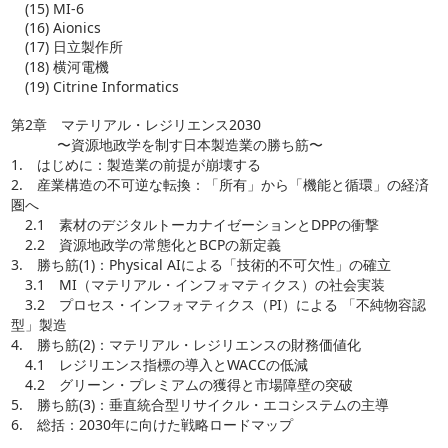
(15) MI-6
(16) Aionics
(17) 日立製作所
(18) 横河電機
(19) Citrine Informatics
第2章 マテリアル・レジリエンス2030
〜資源地政学を制す日本製造業の勝ち筋〜
1. はじめに：製造業の前提が崩壊する
2. 産業構造の不可逆な転換：「所有」から「機能と循環」の経済
圏へ
2.1 素材のデジタルトーカナイゼーションとDPPの衝撃
2.2 資源地政学の常態化とBCPの新定義
3. 勝ち筋(1)：Physical AIによる「技術的不可欠性」の確立
3.1 MI（マテリアル・インフォマティクス）の社会実装
3.2 プロセス・インフォマティクス（PI）による 「不純物容認
型」製造
4. 勝ち筋(2)：マテリアル・レジリエンスの財務価値化
4.1 レジリエンス指標の導入とWACCの低減
4.2 グリーン・プレミアムの獲得と市場障壁の突破
5. 勝ち筋(3)：垂直統合型リサイクル・エコシステムの主導
6. 総括：2030年に向けた戦略ロードマップ