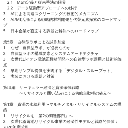
2.1 MIの定義と従来手法の限界
2.2 データ駆動型アプローチへの移行
3. AIによる高速スクリーニングの技術的メカニズム
4. AI/MI活用による戦略的材料開発と代替元素探索のロードマッ
プ
5. 日本企業が直面する課題と解決へのロードマップ
第5章 自律型ラボによる試作加速
1. なぜ「自律型ラボ」が必要なのか
2. 自律型ラボの構成要素とシステムアーキテクチャ
3. 次世代Liイオン電池正極材開発への自律型ラボ適用と技術的論
点
4. 早期サンプル提供を実現する「デジタル・スループット」
5. 実装における課題と対策
第III編 サーキュラー経済と資源確保戦略
〜リサイクルと囲い込みによる供給主動権の確立〜
第1章 資源の永続利用〜マルチメタル・リサイクルシステムの構
築
1. リサイクルを「第2の調達部門」へ
2. 次世代蓄電池リサイクル事業の経済性モデルと戦略的価値：
2026年度試算