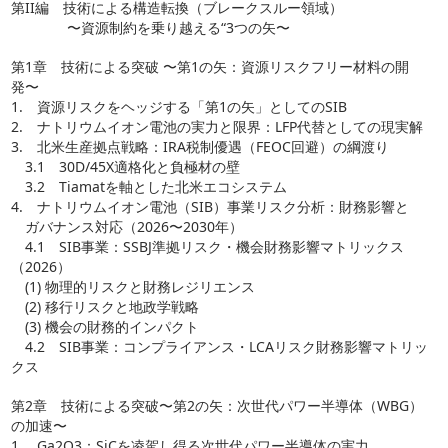
第II編 技術による構造転換（ブレークスルー領域）
〜資源制約を乗り越える“3つの矢〜
第1章 技術による突破 〜第1の矢：資源リスクフリー材料の開
発〜
1. 資源リスクをヘッジする「第1の矢」としてのSIB
2. ナトリウムイオン電池の実力と限界：LFP代替としての現実解
3. 北米生産拠点戦略：IRA税制優遇（FEOC回避）の綱渡り
3.1 30D/45X適格化と負極材の壁
3.2 Tiamatを軸とした北米エコシステム
4. ナトリウムイオン電池（SIB）事業リスク分析：財務影響と
ガバナンス対応（2026〜2030年）
4.1 SIB事業：SSBJ準拠リスク・機会財務影響マトリックス
（2026）
(1) 物理的リスクと財務レジリエンス
(2) 移行リスクと地政学戦略
(3) 機会の財務的インパクト
4.2 SIB事業：コンプライアンス・LCAリスク財務影響マトリッ
クス
第2章 技術による突破〜第2の矢：次世代パワー半導体（WBG）
の加速〜
1. Ga2O3：SiCを凌駕し得る次世代パワー半導体の実力