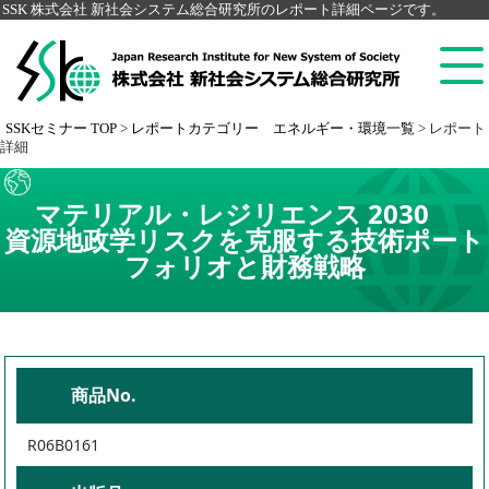
SSK 株式会社 新社会システム総合研究所のレポート詳細ページです。
SSKセミナー TOP
>
レポートカテゴリー エネルギー・環境一覧
>
レポート
詳細
マテリアル・レジリエンス 2030
資源地政学リスクを克服する技術ポート
フォリオと財務戦略
商品No.
R06B0161