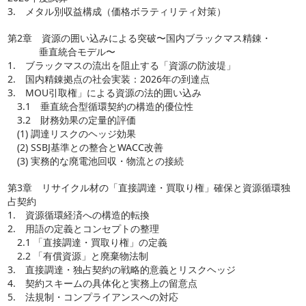
3. メタル別収益構成（価格ボラティリティ対策）
第2章 資源の囲い込みによる突破〜国内ブラックマス精錬・
垂直統合モデル〜
1. ブラックマスの流出を阻止する「資源の防波堤」
2. 国内精錬拠点の社会実装：2026年の到達点
3. MOU引取権」による資源の法的囲い込み
3.1 垂直統合型循環契約の構造的優位性
3.2 財務効果の定量的評価
(1) 調達リスクのヘッジ効果
(2) SSBJ基準との整合とWACC改善
(3) 実務的な廃電池回収・物流との接続
第3章 リサイクル材の「直接調達・買取り権」確保と資源循環独
占契約
1. 資源循環経済への構造的転換
2. 用語の定義とコンセプトの整理
2.1 「直接調達・買取り権」の定義
2.2 「有償資源」と廃棄物法制
3. 直接調達・独占契約の戦略的意義とリスクヘッジ
4. 契約スキームの具体化と実務上の留意点
5. 法規制・コンプライアンスへの対応