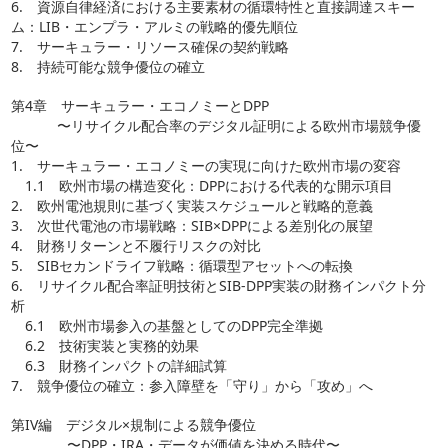
6. 資源自律経済における主要素材の循環特性と直接調達スキー
ム：LIB・エンプラ・アルミの戦略的優先順位
7. サーキュラー・リソース確保の契約戦略
8. 持続可能な競争優位の確立
第4章 サーキュラー・エコノミーとDPP
〜リサイクル配合率のデジタル証明による欧州市場競争優
位〜
1. サーキュラー・エコノミーの実現に向けた欧州市場の変容
1.1 欧州市場の構造変化：DPPにおける代表的な開示項目
2. 欧州電池規則に基づく実装スケジュールと戦略的意義
3. 次世代電池の市場戦略：SIB×DPPによる差別化の展望
4. 財務リターンと不履行リスクの対比
5. SIBセカンドライフ戦略：循環型アセットへの転換
6. リサイクル配合率証明技術とSIB-DPP実装の財務インパクト分
析
6.1 欧州市場参入の基盤としてのDPP完全準拠
6.2 技術実装と実務的効果
6.3 財務インパクトの詳細試算
7. 競争優位の確立：参入障壁を「守り」から「攻め」へ
第IV編 デジタル×規制による競争優位
〜DPP・IRA・データが価値を決める時代〜