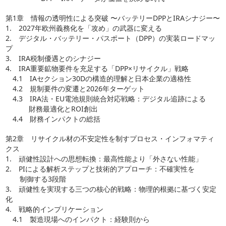
第1章 情報の透明性による突破 〜バッテリーDPPとIRAシナジー〜
1. 2027年欧州義務化を「攻め」の武器に変える
2. デジタル・バッテリー・パスポート（DPP）の実装ロードマッ
プ
3. IRA税制優遇とのシナジー
4. IRA重要鉱物要件を充足する「DPP×リサイクル」戦略
4.1 IAセクション30Dの構造的理解と日本企業の適格性
4.2 規制要件の変遷と2026年ターゲット
4.3 IRA法・EU電池規則統合対応戦略：デジタル追跡による
財務最適化とROI創出
4.4 財務インパクトの総括
第2章 リサイクル材の不安定性を制すプロセス・インフォマティ
クス
1. 頑健性設計への思想転換：最高性能より「外さない性能」
2. PIによる解析ステップと技術的アプローチ：不確実性を
制御する3段階
3. 頑健性を実現する三つの核心的戦略：物理的根拠に基づく安定
化
4. 戦略的インプリケーション
4.1 製造現場へのインパクト：経験則から