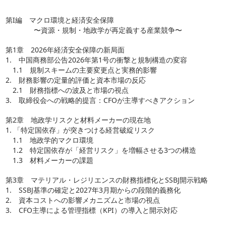
第I編 マクロ環境と経済安全保障
〜資源・規制・地政学が再定義する産業競争〜
第1章 2026年経済安全保障の新局面
1. 中国商務部公告2026年第1号の衝撃と規制構造の変容
1.1 規制スキームの主要変更点と実務的影響
2. 財務影響の定量的評価と資本市場の反応
2.1 財務指標への波及と市場の視点
3. 取締役会への戦略的提言：CFOが主導すべきアクション
第2章 地政学リスクと材料メーカーの現在地
1. 「特定国依存」が突きつける経営破綻リスク
1.1 地政学的マクロ環境
1.2 特定国依存が「経営リスク」を増幅させる3つの構造
1.3 材料メーカーの課題
第3章 マテリアル・レジリエンスの財務指標化とSSBJ開示戦略
1. SSBJ基準の確定と2027年3月期からの段階的義務化
2. 資本コストへの影響メカニズムと市場の視点
3. CFO主導による管理指標（KPI）の導入と開示対応