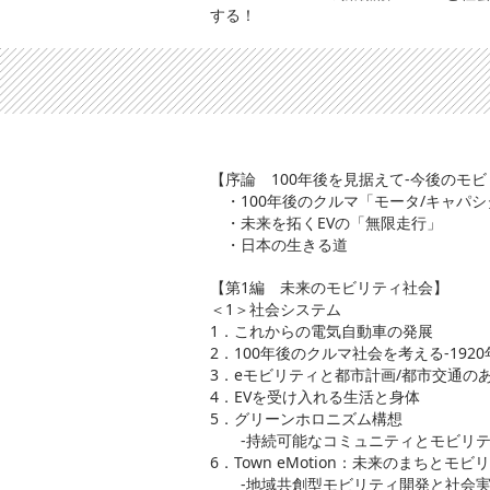
する！
【序論 100年後を見据えて-今後のモ
・100年後のクルマ「モータ/キャパシ
・未来を拓くEVの「無限走行」
・日本の生きる道
【第1編 未来のモビリティ社会】
＜1＞社会システム
1．これからの電気自動車の発展
2．100年後のクルマ社会を考える-1920年
3．eモビリティと都市計画/都市交通の
4．EVを受け入れる生活と身体
5．グリーンホロニズム構想
-持続可能なコミュニティとモビリテ
6．Town eMotion：未来のまちとモビ
-地域共創型モビリティ開発と社会実