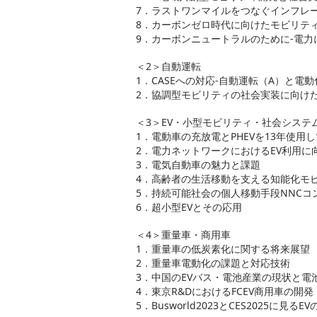
7．ラストワンマイルをつなぐインフレ
8．カーボンゼロ時代に向けたモビリテ
9．カーボンニュートラルのために-電
＜2＞自動運転
1．CASEへの対応-自動運転（A）と電
2．協調型モビリティの社会実装に向け
＜3＞EV・小型モビリティ・社会システ
1．電動車の充放電とPHEVを13年使用
2．電力ネットワークにおけるEV利用に
3．電気自動車の魅力と課題
4．高齢者の生活移動を支える知能化モ
5．持続可能社会の個人移動手段NNCコ
6．超小型EVとその応用
＜4＞重量車・商用車
1．重量車の低炭素化に関する将来展望
2．重量車電動化の課題と対応技術
3．中国のEVバス・電池産業の現状と電
4．東京R&DにおけるFCEV商用車の開発
5．Busworld2023とCES2025に見るE