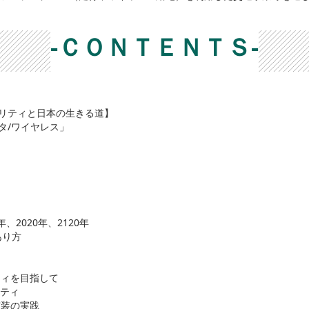
-ＣＯＮＴＥＮＴＳ-
ビリティと日本の生きる道】
タ/ワイヤレス」
、2020年、2120年
あり方
ィを目指して
リティ
装の実践