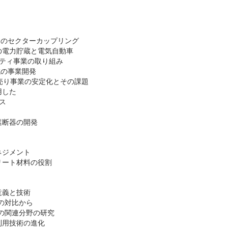
ー利用のセクターカップリング
の電力貯蔵と電気自動車
リティ事業の取り組み
の事業開発
売り事業の安定化とその課題
用した
ス
遮断器の開発
ネジメント
リート材料の役割
意義と技術
の対比から
の関連分野の研究
利用技術の進化