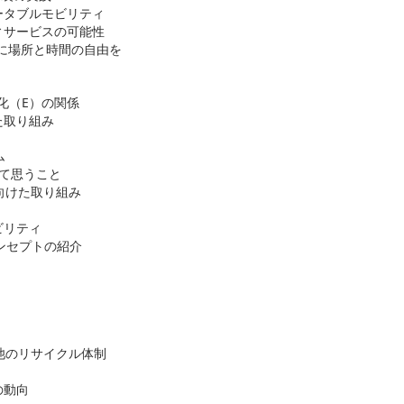
ータブルモビリティ
ィサービスの可能性
力に場所と時間の自由を
動化（E）の関係
た取り組み
ム
して思うこと
向けた取り組み
ビリティ
ンセプトの紹介
池のリサイクル体制
Vの動向