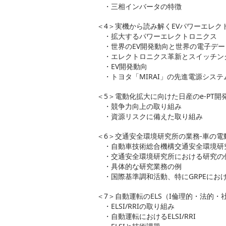
・三相インバータの特徴
＜4＞実機から読み解くEVパワーエレク
・拡大するパワーエレクトロニクス
・世界のEV開発動向と世界の電子デー
・エレクトロニクス革新とスイッチン
・EV開発動向
・トヨタ「MIRAI」の先進電源システ
＜5＞電動化拡大に向けた日産のe-PT開
・競争力向上の取り組み
・資源リスクに備えた取り組み
＜6＞交通安全環境研究所の業務-車の
・自動車技術総合機構交通安全環境研
・交通安全環境研究所における研究の
・具体的な研究業務の例
・国際基準調和活動、特にGRPEにお
＜7＞自動運転のELS（I倫理的・法的
・ELSI/RRIの取り組み
・自動運転におけるELSI/RRI