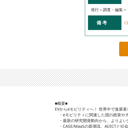
発行＜調査・編集＞
備 考
C
■概要■
EVからeモビリティへ！ 世界中で進展著
・eモビリティに関連した国の政策や大
・最新の研究開発動向から、よりよい
・CASE/MaaSの新潮流、AI/IC