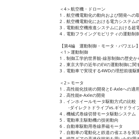
＜4＞航空機・ドローン
1．航空機電動化の動向および開発への
2．航空機電動化における電力システム
3．電動航空機推進システムにおける超
4．電動フライングモビリティの運動制
【第4編 運動制御・モータ・パワエレ
＜1＞運動制御
1．制御工学的世界観-線形制御の歴史か
2．東京大学の近年のEVの運動制御に関
3．電動車で実現する4WDの理想前後駆
＜2＞モータ
1．高性能化技術の開発とE-Axleへの適
2．高性能e-Axleの開発
3．インホイールモータ駆動方式の比較
-ダイレクトドライブvs.ギヤドライ
4．機械式巻線切替モータ駆動システム
5．電動車主駆動機の技術動向
6．自動車駆動用巻線界磁モータ
7．自動車の電動化と鉄道の省エネを実
8．磁気ギアの高速化技術を用いたEV用