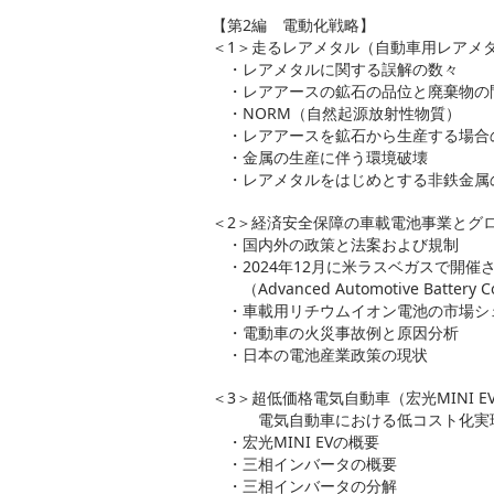
【第2編 電動化戦略】
＜1＞走るレアメタル（自動車用レアメ
・レアメタルに関する誤解の数々
・レアアースの鉱石の品位と廃棄物の
・NORM（自然起源放射性物質）
・レアアースを鉱石から生産する場合の
・金属の生産に伴う環境破壊
・レアメタルをはじめとする非鉄金属
＜2＞経済安全保障の車載電池事業とグ
・国内外の政策と法案および規制
・2024年12月に米ラスベガスで開催さ
（Advanced Automotive Battery
・車載用リチウムイオン電池の市場シ
・電動車の火災事故例と原因分析
・日本の電池産業政策の現状
＜3＞超低価格電気自動車（宏光MINI 
電気自動車における低コスト化実現
・宏光MINI EVの概要
・三相インバータの概要
・三相インバータの分解