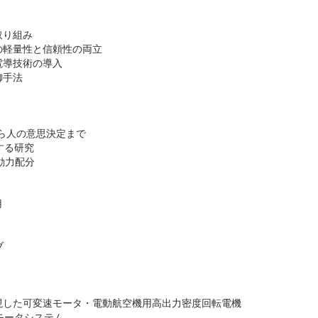
取り組み
の軽量性と信頼性の両立
電導技術の導入
御手法
】
ら人の意思決定まで
する研究
動力配分
用
ブ
現した可変速モータ・電動航空機用高出力密度回転電機
モータシステム