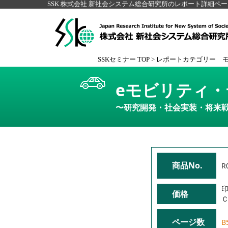
SSK 株式会社 新社会システム総合研究所のレポート詳細ペ
SSKセミナー TOP
>
レポートカテゴリー 
eモビリティ
〜研究開発・社会実装・将来
商品No.
R
印
価格
Ｃ
ページ数
B