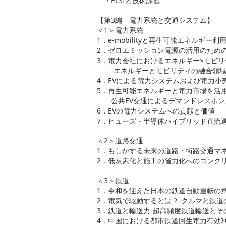
・ELSIと技術課題
【第3編 電力系統と交通システム】
＜1＞電力系統
1．e-mobilityと再生可能エネルギ
2．ゼロエミッション電源の活用のため
3．電力会社におけるエネルギー×モビ
-エネルギーとモビリティの融合領域
4．EVによる電力システムおよび電力小
5．再生可能エネルギーと電力市場を活
公共EV交通によるデマンドレスポン
6．EVの電力システムへの貢献と価値
7．ヒューズ・半導体ハイブリッド直流
＜2＞道路交通
1．もしかする未来の道路・街路交通マ
2．低炭素化と施工の省力化へのコンク
＜3＞鉄道
1．令和を迎えた日本の鉄道自動運転の
2．電気で駆動するとは？-クルマと鉄道
3．鉄道と輸送力-超高頻度鉄道輸送とそ
4．中国における都市鉄道回生電力有効