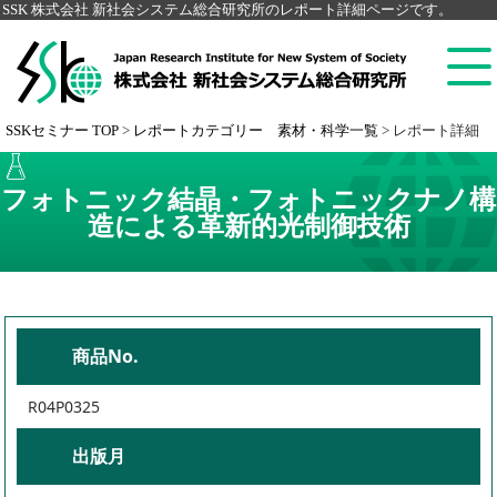
SSK 株式会社 新社会システム総合研究所のレポート詳細ページです。
SSKセミナー TOP
>
レポートカテゴリー 素材・科学一覧
>
レポート詳細
フォトニック結晶・フォトニックナノ構
造による革新的光制御技術
商品No.
R04P0325
出版月