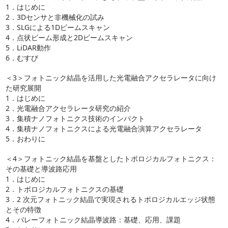
1．はじめに
2．3Dセンサと非機械化の試み
3．SLGによる1Dビームスキャン
4．点状ビーム形成と2Dビームスキャン
5．LiDAR動作
6．むすび
＜3＞フォトニック結晶を活用した光電融合アクセラレータに向け
た研究展開
1．はじめに
2．光電融合アクセラレータ研究の紹介
3．集積ナノフォトニクス技術のインパクト
4．集積ナノフォトニクスによる光電融合演算アクセラレータ
5．おわりに
＜4＞フォトニック結晶を基盤としたトポロジカルフォトニクス：
その基礎と導波路応用
1．はじめに
2．トポロジカルフォトニクスの基礎
3．2 次元フォトニック結晶で実現されるトポロジカルエッジ状態
とその特徴
4．バレーフォトニック結晶導波路：基礎、応用、課題