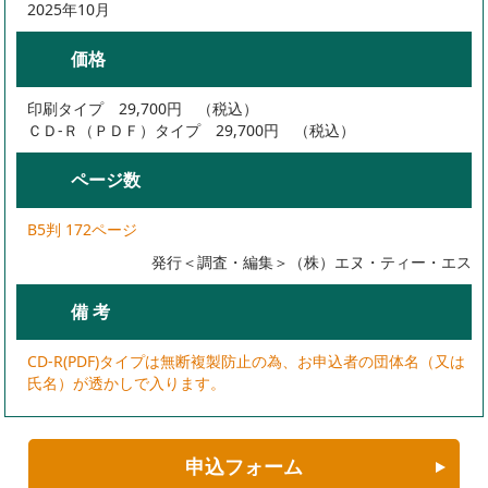
2025年10月
価格
印刷タイプ 29,700円 （税込）
ＣＤ-Ｒ（ＰＤＦ）タイプ 29,700円 （税込）
ページ数
B5判 172ページ
発行＜調査・編集＞（株）エヌ・ティー・エス
備 考
CD-R(PDF)タイプは無断複製防止の為、お申込者の団体名（又は
氏名）が透かしで入ります。
申込フォーム