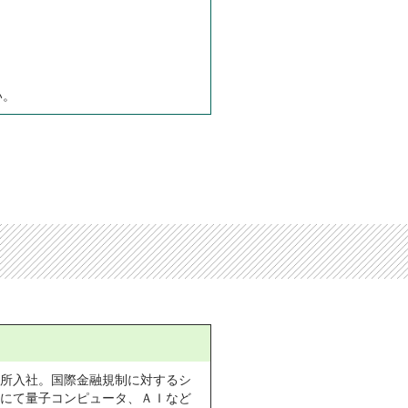
い。
所入社。国際金融規制に対するシ
にて量子コンピュータ、ＡＩなど