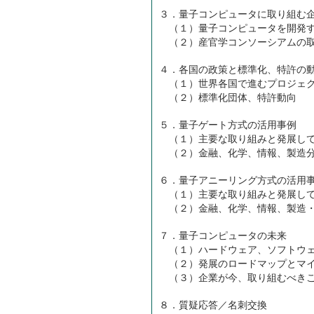
３．量子コンピュータに取り組む
（１）量子コンピュータを開発す
（２）産官学コンソーシアムの
４．各国の政策と標準化、特許の
（１）世界各国で進むプロジェ
（２）標準化団体、特許動向
５．量子ゲート方式の活用事例
（１）主要な取り組みと発展し
（２）金融、化学、情報、製造分
６．量子アニーリング方式の活用
（１）主要な取り組みと発展し
（２）金融、化学、情報、製造・
７．量子コンピュータの未来
（１）ハードウェア、ソフトウェ
（２）発展のロードマップとマイ
（３）企業が今、取り組むべき
８．質疑応答／名刺交換