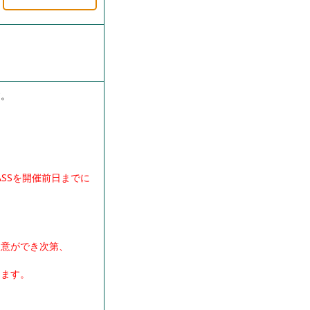
す。
ASSを開催前日までに
用意ができ次第、
けます。