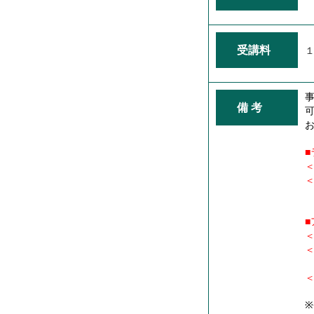
受講料
１
備 考
＜
＜