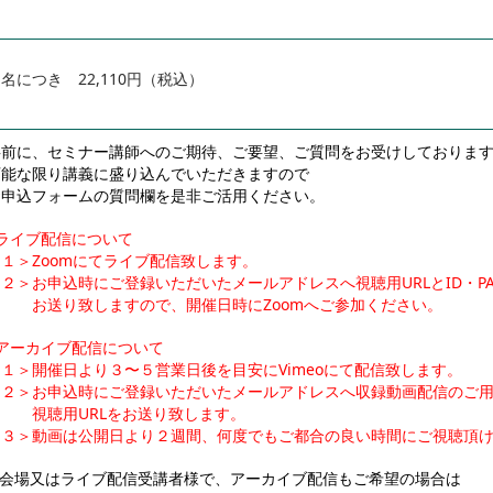
名につき 22,110円（税込）
事前に、セミナー講師へのご期待、ご要望、ご質問をお受けしておりま
可能な限り講義に盛り込んでいただきますので
お申込フォームの質問欄を是非ご活用ください。
■ライブ配信について
１＞Zoomにてライブ配信致します。
２＞お申込時にご登録いただいたメールアドレスへ視聴用URLとID・P
お送り致しますので、開催日時にZoomへご参加ください。
■アーカイブ配信について
＜１＞開催日より３〜５営業日後を目安にVimeoにて配信致します。
＜２＞お申込時にご登録いただいたメールアドレスへ収録動画配信のご
視聴用URLをお送り致します。
＜３＞動画は公開日より２週間、何度でもご都合の良い時間にご視聴頂
※会場又はライブ配信受講者様で、アーカイブ配信もご希望の場合は