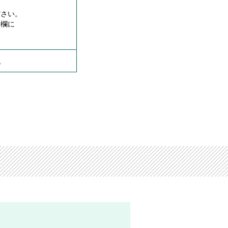
ださい。
考欄に
。