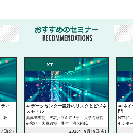
ICT
リティ
AIデータセンター設計のリスクとビジネ
AIネ
スモデル
開
 教
桑津調査房 代表／立命館大学 大学院経営
NTTド
研究科 客員教授 桑津 浩太郎氏
センター
 7日(金)
2026年 8月18日(火)