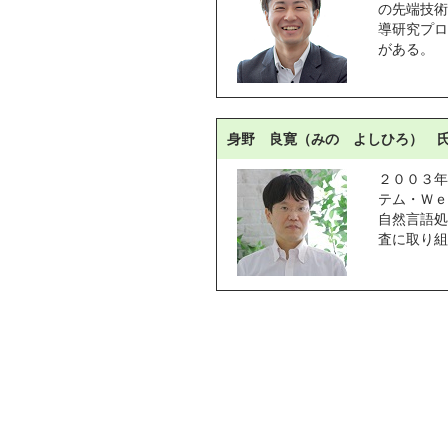
の先端技術
導研究プロ
がある。
身野 良寛（みの よしひろ） 
２００３年
テム・Ｗｅ
自然言語処
査に取り組