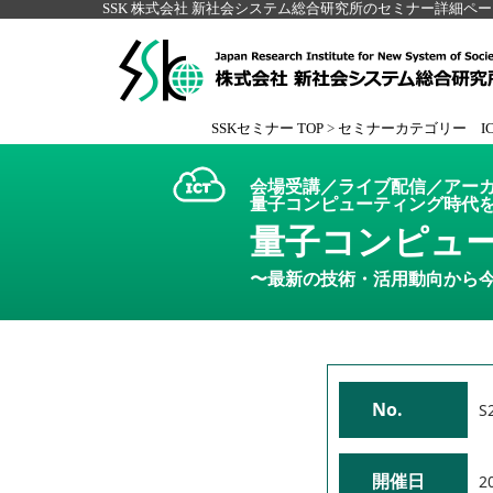
SSK 株式会社 新社会システム総合研究所のセミナー詳細ペ
SSKセミナー TOP
>
セミナーカテゴリー I
会場受講／ライブ配信／アー
量子コンピューティング時代
量子コンピュ
〜最新の技術・活用動向から
No.
S
開催日
2