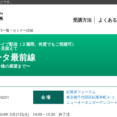
ージです。
受講方法
よくある
CT一覧
>
セミナー詳細
カイブ配信（２週間、何度でもご視聴可）
を見据えて
ータ最前線
今後の展望まで〜
紀尾井フォーラム
会 場
東京都千代田区紀尾井町４-１
24251
ニューオータニガーデンコー
024年 5月21日(火) 14:00～15:30 終了済