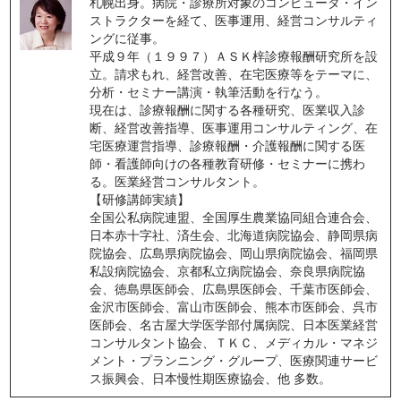
札幌出身。病院・診療所対象のコンピュータ・イン
ストラクターを経て、医事運用、経営コンサルティ
ングに従事。
平成９年（１９９７）ＡＳＫ梓診療報酬研究所を設
立。請求もれ、経営改善、在宅医療等をテーマに、
分析・セミナー講演・執筆活動を行なう。
現在は、診療報酬に関する各種研究、医業収入診
断、経営改善指導、医事運用コンサルティング、在
宅医療運営指導、診療報酬・介護報酬に関する医
師・看護師向けの各種教育研修・セミナーに携わ
る。医業経営コンサルタント。
【研修講師実績】
全国公私病院連盟、全国厚生農業協同組合連合会、
日本赤十字社、済生会、北海道病院協会、静岡県病
院協会、広島県病院協会、岡山県病院協会、福岡県
私設病院協会、京都私立病院協会、奈良県病院協
会、徳島県医師会、広島県医師会、千葉市医師会、
金沢市医師会、富山市医師会、熊本市医師会、呉市
医師会、名古屋大学医学部付属病院、日本医業経営
コンサルタント協会、ＴＫＣ、メディカル・マネジ
メント・プランニング・グループ、医療関連サービ
ス振興会、日本慢性期医療協会、他 多数。