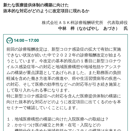
新たな医療提供体制の構築に向けた
抜本的な対応がどのように改定項目に現れるか
株式会社ＡＳＫ梓診療報酬研究所 代表取締役
中林 梓（なかばやし あづさ） 氏
14:00～17:00
前回の診療報酬改定は、新型コロナ感染症の拡大で有効に実施
できない状況が続いた中で２０２２年の診療報酬改定が始まろ
うとしています。今改定の基本的視点の１番目に新型コロナウ
イルス感染症等への対応と地域医療構想や地域包括ケアシステ
ムの構築が重点課題としてあげられました。また勤務医の負担
軽減を含めた働き方改革の推進や、癌や生活習慣病等の疾患へ
の対応、そして医療の効率性などへの対応等が引き続き施策と
して取り入れられる事になります。
特に新型コロナ感染症への対応を含んだ医療提供体制の構築に
向けた抜本的な対応がどのように改定項目に出てくるのかを本
セミナーで確認していくことにします。
１．地域医療構想の構築に向けた入院医療への取組は？
２．かかりつけ医の確立と外来・在宅・入院などの
機能分化を含めた地域包括ケアシステムの構築は出来るの