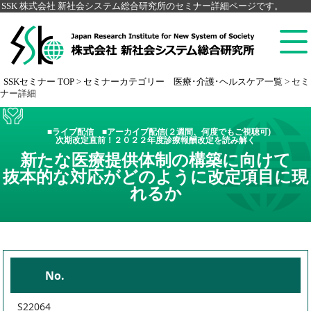
SSK 株式会社 新社会システム総合研究所のセミナー詳細ページです。
SSKセミナー TOP
>
セミナーカテゴリー 医療･介護･ヘルスケア一覧
>
セミ
ナー詳細
■ライブ配信 ■アーカイブ配信(２週間、何度でもご視聴可)
次期改定直前！２０２２年度診療報酬改定を読み解く
新たな医療提供体制の構築に向けて
抜本的な対応がどのように改定項目に現
れるか
No.
S22064